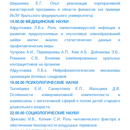
Шершнева Е.Г. Опыт реализации корпоративной
магистерской программы в области финансов (на примере
ИнЭУ Уральского федерального университета)
14.00.00 МЕДИЦИНСКИЕ НАУКИ
Абдуллаева Л.Б.к. Роль папилломавирусной инфекции в
развитии предопухолевых и опухолевых новообразований
шейки матки: анализ статистических данных и
профилактические меры
Чупрова А.И., Переверзева А.П., Ким А.Б., Добчинова Э.Б.,
Романюк С.В. Влияние комбинированных оральных
контрацептивов на организм
Абдуллаева Л.Б.к. Нейрофизиологические механизмы
хронизации болевых синдромов​
19.00.00 ПСИХОЛОГИЧЕСКИЕ НАУКИ
Тылибцева Е.И., Сахиуллина Е.П., Мальцева Д.В.
Особенности коммуникативной компетентности и
взаимосвязь с вегетативной сферой и полом детей старшего
дошкольного возраста
22.00.00 СОЦИОЛОГИЧЕСКИЕ НАУКИ
Эрнезакс И.В., Копнин С.И. Роль человеческого фактора в
обеспечении безопасности воздушных перевозок