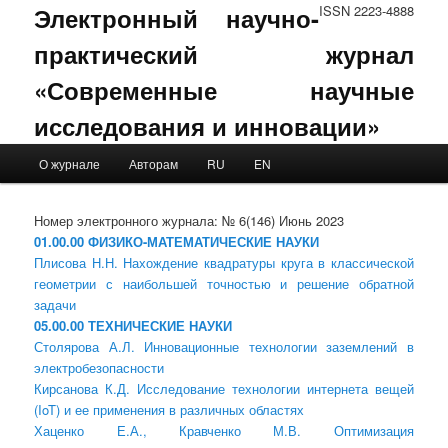
Электронный научно-
ISSN 2223-4888
практический журнал
«Современные научные
исследования и инновации»
Main menu
О журнале
Авторам
RU
EN
Skip to primary content
Skip to secondary content
Номер электронного журнала: № 6(146) Июнь 2023
01.00.00 ФИЗИКО-МАТЕМАТИЧЕСКИЕ НАУКИ
Плисова Н.Н. Нахождение квадратуры круга в классической
геометрии с наибольшей точностью и решение обратной
задачи
05.00.00 ТЕХНИЧЕСКИЕ НАУКИ
Столярова А.Л. Инновационные технологии заземлений в
электробезопасности
Кирсанова К.Д. Исследование технологии интернета вещей
(IoT) и ее применения в различных областях
Хаценко Е.А., Кравченко М.В. Оптимизация