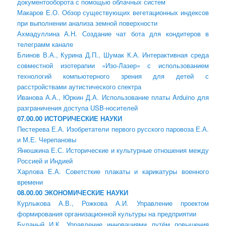
документооборота с помощью облачных систем
Макаров Е.О. Обзор существующих вегетационных индексов
при выполнении анализа земной поверхности
Ахмадуллина А.Н. Создание чат бота для кондитеров в
телеграмм канале
Блинов В.А., Курина Д.П., Шумак К.А. Интерактивная среда
совместной изотерапии «Изо-Лазер» с использованием
технологий компьютерного зрения для детей с
расстройствами аутистического спектра
Иванова А.А., Юркин Д.А. Использование платы Arduino для
разграничения доступа USB-носителей
07.00.00 ИСТОРИЧЕСКИЕ НАУКИ
Пестерева Е.А. Изобретатели первого русского паровоза Е.А.
и М.Е. Черепановы
Янюшкина Е.С. Исторические и культурные отношения между
Россией и Индией
Харлова Е.А. Советсткие плакаты и карикатуры военного
времени
08.00.00 ЭКОНОМИЧЕСКИЕ НАУКИ
Курлыкова А.В., Рожкова А.И. Управление проектом
формирования организационной культуры на предприятии
Буланый И.К. Управление инновациями путём повышения