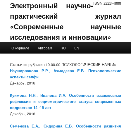
Электронный научно-
ISSN 2223-4888
практический журнал
«Современные научные
исследования и инновации»
Main menu
О журнале
Авторам
RU
EN
Skip to primary content
Skip to secondary content
Статьи из рубрики «19.00.00 ПСИХОЛОГИЧЕСКИЕ НАУКИ»
Науширванова Р.Р., Ахмадеева Е.В. Психологические
аспекты селфи
Декабрь, 2016
Куимова Н.Н., Иванова И.А. Особенности взаимосвязи
рефлексии и социометрического статуса современных
подростков 14 -15 лет
Декабрь, 2016
Семенова Е.А., Сидорина Е.В. Особенности развития