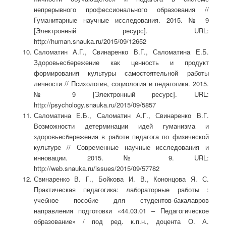
непрерывного профессионального образования //
Гуманитарные научные исследования. 2015. № 9
[Электронный ресурс]. URL:
http://human.snauka.ru/2015/09/12652
Саломатин А.Г., Свинаренко В.Г., Саломатина Е.Б.
Здоровьесбережение как ценность и продукт
формирования культуры самостоятельной работы
личности // Психология, социология и педагогика. 2015.
№ 9 [Электронный ресурс]. URL:
http://psychology.snauka.ru/2015/09/5857
Саломатина Е.Б., Саломатин А.Г., Свинаренко В.Г.
Возможности детерминации идей гуманизма и
здоровьесбережения в работе педагога по физической
культуре // Современные научные исследования и
инновации. 2015. № 9. URL:
http://web.snauka.ru/issues/2015/09/57782
Свинаренко В. Г., Бойкова И. В., Кононцова Я. С.
Практическая педагогика: лабораторные работы :
учебное пособие для студентов-бакалавров
направления подготовки «44.03.01 – Педагогическое
образование» / под ред. к.п.н., доцента О. А.