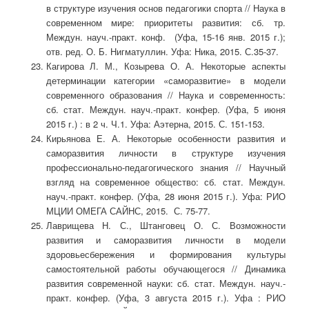
в структуре изучения основ педагогики спорта // Наука в
современном мире: приоритеты развития: сб. тр.
Междун. науч.-практ. конф. (Уфа, 15-16 янв. 2015 г.);
отв. ред. О. Б. Нигматуллин. Уфа: Ника, 2015. С.35-37.
Кагирова Л. М., Козырева О. А. Некоторые аспекты
детерминации категории «саморазвитие» в модели
современного образования // Наука и современность:
сб. стат. Междун. науч.-практ. конфер. (Уфа, 5 июня
2015 г.) : в 2 ч. Ч.1. Уфа: Аэтерна, 2015. С. 151-153.
Кирьянова Е. А. Некоторые особенности развития и
саморазвития личности в структуре изучения
профессионально-педагогического знания // Научный
взгляд на современное общество: сб. стат. Междун.
науч.-практ. конфер. (Уфа, 28 июня 2015 г.). Уфа: РИО
МЦИИ ОМЕГА САЙНС, 2015. С. 75-77.
Лаврищева Н. С., Штанговец О. С. Возможности
развития и саморазвития личности в модели
здоровьесбережения и формирования культуры
самостоятельной работы обучающегося // Динамика
развития современной науки: сб. стат. Междун. науч.-
практ. конфер. (Уфа, 3 августа 2015 г.). Уфа : РИО