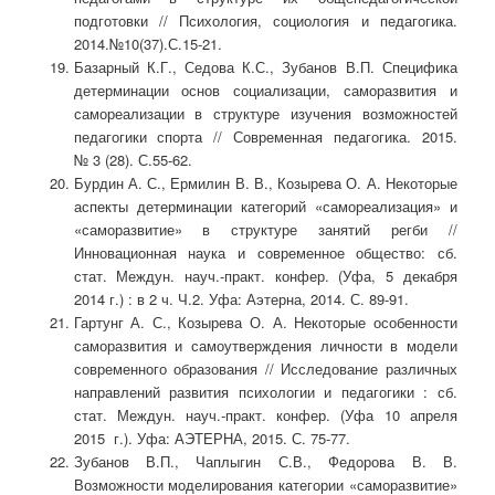
подготовки // Психология, социология и педагогика.
2014.№10(37).С.15-21.
Базарный К.Г., Седова К.С., Зубанов В.П. Специфика
детерминации основ социализации, саморазвития и
самореализации в структуре изучения возможностей
педагогики спорта // Современная педагогика. 2015.
№ 3 (28). С.55-62.
Бурдин А. С., Ермилин В. В., Козырева О. А. Некоторые
аспекты детерминации категорий «самореализация» и
«саморазвитие» в структуре занятий регби //
Инновационная наука и современное общество: сб.
стат. Междун. науч.-практ. конфер. (Уфа, 5 декабря
2014 г.) : в 2 ч. Ч.2. Уфа: Аэтерна, 2014. С. 89-91.
Гартунг А. С., Козырева О. А. Некоторые особенности
саморазвития и самоутверждения личности в модели
современного образования // Исследование различных
направлений развития психологии и педагогики : сб.
стат. Междун. науч.-практ. конфер. (Уфа 10 апреля
2015 г.). Уфа: АЭТЕРНА, 2015. С. 75-77.
Зубанов В.П., Чаплыгин С.В., Федорова В. В.
Возможности моделирования категории «саморазвитие»