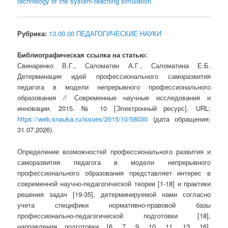
technology of the system-teaching simulation
Рубрика:
13.00.00 ПЕДАГОГИЧЕСКИЕ НАУКИ
Библиографическая ссылка на статью:
Свинаренко В.Г., Саломатин А.Г., Саломатина Е.Б.
Детерминация идей профессионального саморазвития
педагога в модели непрерывного профессионального
образования // Современные научные исследования и
инновации. 2015. № 10 [Электронный ресурс]. URL:
https://web.snauka.ru/issues/2015/10/58030
(дата обращения:
31.07.2026).
Определение возможностей профессионального развития и
саморазвития педагога в модели непрерывного
профессионального образования представляет интерес в
современной научно-педагогической теории [1-18] и практики
решения задач [19-35], детерминируемой нами согласно
учета специфики нормативно-правовой базы
профессионально-педагогической подготовки [18],
направления подготовки [6, 7, 9, 10, 11, 13, 16],