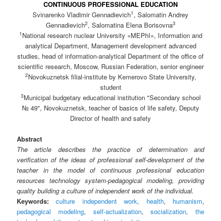
CONTINUOUS PROFESSIONAL EDUCATION
1
Svinarenko Vladimir Gennadievich
, Salomatin Andrey
2
3
Gennadievich
, Salomatina Elena Borisovna
1
National research nuclear University «MEPhI», Information and
analytical Department, Management development advanced
studies, head of information-analytical Department of the office of
scientific research, Moscow, Russian Federation, senior engineer
2
Novokuznetsk filial-institute by Kemerovo State University,
student
3
Municipal budgetary educational institution "Secondary school
№ 49", Novokuznetsk, teacher of basics of life safety, Deputy
Director of health and safety
Abstract
The article describes the practice of determination and
verification of the ideas of professional self-development of the
teacher in the model of continuous professional education
resources technology system-pedagogical modeling, providing
quality building a culture of independent work of the individual.
Keywords:
culture independent work
,
health
,
humanism
,
pedagogical modeling
,
self-actualization
,
socialization
,
the