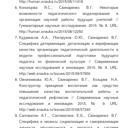
http://human.snauka.ru/2015/06/11418
Кононцова Я.С., Свинаренко В.Г. Некоторые
возможности педагогического моделирования в
организации научной работы будущих учителей //
Гуманитарные научные исследования. 2015. № 8. URL:
http://human.snauka.ru/2015/08/12250
Кудамасов А.А., Похоруков О.Ю., Свинаренко В.Г.
Специфика детерминации, детализации и верификации
качества организации педагогической деятельности в
модели профессиональной подготовки будущего
педагога по физической культуре // Современные
научные исследования и инновации. 2015. № 9. URL:
http://web.snauka.ru/issues/2015/09/57650
Овчинникова Ю.А., Свинаренко В.Г., Козырев Н.А.
Конструктор принципов воспитания как средство
повышения качества воспитательной работы и
педагогической рефлексии // Современные научные
исследования и инновации. 2015. № 9. URL:
http://web.snauka.ru/issues/2015/09/57340
Саломатин А.Г., Саломатина Е.Б., Свинаренко В.Г.
Специфика и нюансы социализации и самореализации
личности обучающегося и педагога в системе