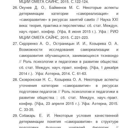
МЦИИ ОМЕГА САЙНС, 2015. С.122-124.
Окунев Д. О., Байменов М. С. Некоторые аспекты
детерминации категории «самореализация» и
«саморазвитие» в ресурсах занятий самбо // Наука XXI
века: теория, практика и перспективы: сб. стат. Междун.
науч.-практ. конфер. (Уфа, 8 июня 2015 г.). Уфа : РИО
МЦИИ ОМЕГА САЙНС, 2015. С.221-223.
Сидоренко А. О., Остраницын И. И., Козырева О. А.
Возможности исследования самореализации и
саморазвития обучающихся, занимающихся тхэквондо
// Роль психологии и педагогики в развитии общества:
сб. стат. Междун. науч.-практ. конфер. (Уфа, 1 декабря
2014 г.). Уфа: Аэтерна, 2014. С. 61-63.
Сковронская Н. С., Козырева О. А. Некоторые аспекты
уточнения категории «саморазвитие» в ресурсах
подготовки педагогов // Роль психологии и педагогики в
развитии общества : сб. стат. Междун. науч.-практ.
конфер. (Уфа, 23 апреля 2015 г.). Уфа: Аэтерна, 2015.
С. 33-35.
Собакарь Е. И. Некоторые условия качественной
детерминации понятия «саморазвитие» в структуре
подготовки будущих учителей биологии //