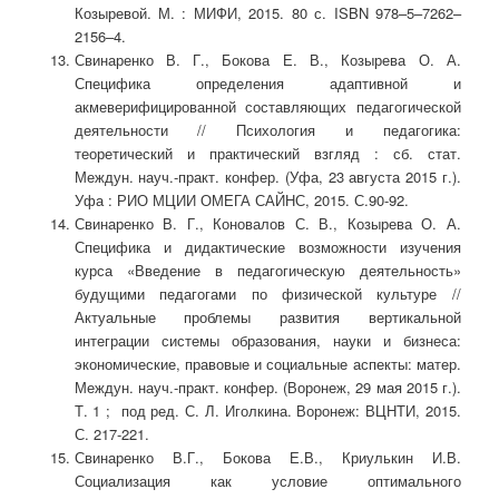
Козыревой. М. : МИФИ, 2015. 80 с. ISBN 978–5–7262–
2156–4.
Свинаренко В. Г., Бокова Е. В., Козырева О. А.
Специфика определения адаптивной и
акмеверифицированной составляющих педагогической
деятельности // Психология и педагогика:
теоретический и практический взгляд : сб. стат.
Междун. науч.-практ. конфер. (Уфа, 23 августа 2015 г.).
Уфа : РИО МЦИИ ОМЕГА САЙНС, 2015. С.90-92.
Свинаренко В. Г., Коновалов С. В., Козырева О. А.
Специфика и дидактические возможности изучения
курса «Введение в педагогическую деятельность»
будущими педагогами по физической культуре //
Актуальные проблемы развития вертикальной
интеграции системы образования, науки и бизнеса:
экономические, правовые и социальные аспекты: матер.
Междун. науч.-практ. конфер. (Воронеж, 29 мая 2015 г.).
Т. 1 ; под ред. С. Л. Иголкина. Воронеж: ВЦНТИ, 2015.
С. 217-221.
Свинаренко В.Г., Бокова Е.В., Криулькин И.В.
Социализация как условие оптимального