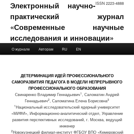
Электронный научно-
ISSN 2223-4888
практический журнал
«Современные научные
исследования и инновации»
Main menu
О журнале
Авторам
RU
EN
Skip to primary content
Skip to secondary content
ДЕТЕРМИНАЦИЯ ИДЕЙ ПРОФЕССИОНАЛЬНОГО
САМОРАЗВИТИЯ ПЕДАГОГА В МОДЕЛИ НЕПРЕРЫВНОГО
ПРОФЕССИОНАЛЬНОГО ОБРАЗОВАНИЯ
1
Свинаренко Владимир Геннадьевич
, Саломатин Андрей
2
3
Геннадьевич
, Саломатина Елена Борисовна
1
Национальный исследовательский ядерный университет
«МИФИ», Информационно-аналитический отдел, Управление
развития перспективных исследований, г. Москва, ведущий
инженер
2
Новокузнецкий филиал-институт ФГБОУ ВПО «Кемеровский