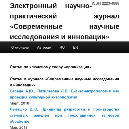
Электронный научно-
ISSN 2223-4888
практический журнал
«Современные научные
исследования и инновации»
Main menu
О журнале
Авторам
RU
EN
Skip to primary content
Skip to secondary content
Статьи по ключевому слову «организация»
Статьи в журнале «Современные научные исследования
и инновации»
Середа А.Ю., Пятилетова Л.В. Бизнес-антропология как
проекция культурной антропологии
Март, 2018
Лемешко В.Ю. Принципы разработки и производства
стеновых панелей при трехстадийной тепловой
обработке
Май, 2018