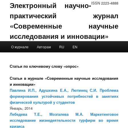
Электронный научно-
ISSN 2223-4888
практический журнал
«Современные научные
исследования и инновации»
Main menu
О журнале
Авторам
RU
EN
Skip to primary content
Skip to secondary content
Статьи по ключевому слову «опрос»
Статьи в журнале «Современные научные исследования
и инновации»
Павлина И.П., Адушкина Е.А., Лютинец С.И. Проблема
формирования устойчивых потребностей в занятиях
физической культурой у студентов
Январь, 2014
Лебедева Т.Е., Мозгалева М.А. Маркетинговое
исследование жизнедеятельности турфирм во время
кризиса