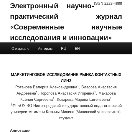
Электронный научно-
ISSN 2223-4888
практический журнал
«Современные научные
исследования и инновации»
Main menu
О журнале
Авторам
RU
EN
Skip to primary content
Skip to secondary content
МАРКЕТИНГОВОЕ ИССЛЕДОВАНИЕ РЫНКА КОНТАКТНЫХ
ЛИНЗ
1
Ротанова Валерия Александровна
, Власова Анастасия
1
1
Андреевна
, Торопова Анастасия Игоревна
, Макарова
1
1
Ксения Сергеевна
, Кокарева Марина Евгеньевна
1
ФГБОУ ВО Нижегородский государственный педагогический
университет имени Козьмы Минина (Мининский университет),
студент
Аннотация