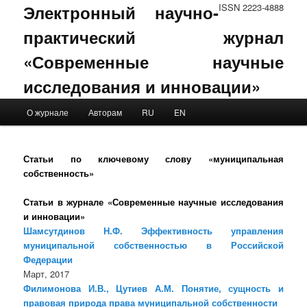
Электронный научно-
ISSN 2223-4888
практический журнал
«Современные научные
исследования и инновации»
Main menu
О журнале
Авторам
RU
EN
Skip to primary content
Skip to secondary content
Статьи по ключевому слову «муниципальная
собственность»
Статьи в журнале «Современные научные исследования
и инновации»
Шамсутдинов Н.Ф. Эффективность управления
муниципальной собственностью в Российской
Федерации
Март, 2017
Филимонова И.В., Цутиев А.М. Понятие, сущность и
правовая природа права муниципальной собственности