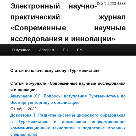
Электронный научно-
ISSN 2223-4888
практический журнал
«Современные научные
исследования и инновации»
Main menu
О журнале
Авторам
RU
EN
Skip to primary content
Skip to secondary content
Статьи по ключевому слову «Туркменистан»
Статьи в журнале «Современные научные исследования
и инновации»
Акмурадов Х.Г. Вопросы вступления Туркменистана во
Всемирную торговую организацию
Октябрь, 2022
Довлетова Т. Развитие системы цифрового образования
в Туркменистане и применение информационно-
коммуникационных технологий в подготовке молодых
специалистов