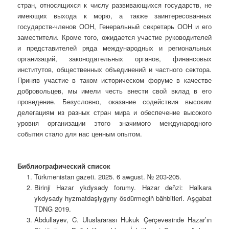
стран, относящихся к числу развивающихся государств, не
имеющих выхода к морю, а также заинтересованных
государств-членов ООН, Генеральный секретарь ООН и его
заместители. Кроме того, ожидается участие руководителей
и представителей ряда международных и региональных
организаций, законодательных органов, финансовых
институтов, общественных объединений и частного сектора.
Приняв участие в таком историческом форуме в качестве
добровольцев, мы имели честь внести свой вклад в его
проведение. Безусловно, оказание содействия высоким
делегациям из разных стран мира и обеспечение высокого
уровня организации этого значимого международного
события стало для нас ценным опытом.
Библиографический список
Türkmenistan gazeti. 2025. 6 awgust. № 203-205.
Birinji Hazar ykdysady forumy. Hazar deňzi: Halkara
ykdysady hyzmatdaşlygyny ösdürmegiň bähbitleri. Aşgabat
TDNG 2019.
Abdullayev, C. Uluslararası Hukuk Çerçevesinde Hazar’ın