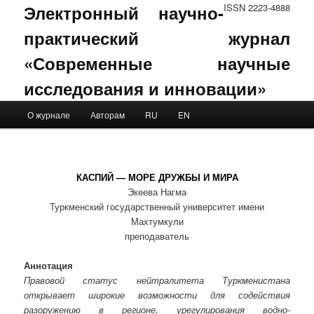
Электронный научно-
ISSN 2223-4888
практический журнал
«Современные научные
исследования и инновации»
Main menu
О журнале
Авторам
RU
EN
Skip to primary content
Skip to secondary content
КАСПИЙ — МОРЕ ДРУЖБЫ И МИРА
Экеева Нагма
Туркменский государственный университет имени
Махтумкули
преподаватель
Аннотация
Правовой статус нейтралитета Туркменистана
открывает широкие возможности для содействия
разоружению в регионе, урегулирования водно-