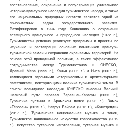
восстановление, сохранение и популяризация уникального
историко-культурного наследия туркменского народа, а также
его национальных природных богатств является одной из
приоритетных задач государственного развития.
Ратифицировав в 1994 году Конвенцию о сохранении
всемирного культурного и природного наследия (1972 г.),
Туркменистан успешно реализует программы и проекты по
изучению и реставрации основных памятников культуры
туркменской земли и сохранении охраняемых территорий. На
основе этой проводимой политики, а также эффективного
сотрудничества между Туркменистаном и ЮНЕСКО,
Древний Мерв (1999 г.), Конья (2005 г.) и Ниса (2007 г.),
являющиеся огромными историческими и архитектурными
памятниками, повторяющими величие туркменской земли. В
список всемирного наследия ЮНЕСКО внесены Великий
шелковый путь: перевал Заравшан-Карагум (2023 г.),
Туранские пустыни в Арамском поясе (2023 г.), Замок
«Гёроглы» (2015 г.), Навруз Байрам (2016 г.), «Куштдепди»
(2017 г.), Туркменская национальная музыка и танец,
Туркменское национальное искусство ковроткачества (2019
г.), искусство тутарного изготовления, тутарная музыка и