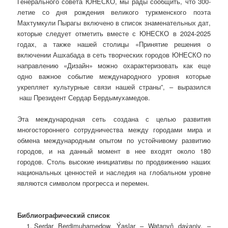
Генерального совета ЮНЕСКО, мы рады сообщить, что 300-
летие со дня рождения великого туркменского поэта
Махтумкули Пырагы включено в список знаменательных дат,
которые следует отметить вместе с ЮНЕСКО в 2024-2025
годах, а также нашей столицы «Принятие решения о
включении Ашхабада в сеть творческих городов ЮНЕСКО по
направлению «Дизайн» можно охарактеризовать как еще
одно важное событие международного уровня которые
укрепляет культурные связи нашей страны”, – выразился
наш Президент Сердар Бердымухамедов.
Эта международная сеть создана с целью развития
многостороннего сотрудничества между городами мира и
обмена международным опытом по устойчивому развитию
городов, и на данный момент в нее входят около 180
городов. Столь высокие инициативы по продвижению наших
национальных ценностей и наследия на глобальном уровне
являются символом прогресса и перемен.
Библиографический список
Serdar Berdimuhamedow. Ýaşlar – Watanyň daýanjy. –