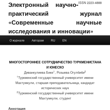
Электронный научно-
ISSN 2223-4888
практический журнал
«Современные научные
исследования и инновации»
Main menu
О журнале
Авторам
RU
EN
Skip to primary content
Skip to secondary content
МНОГОСТОРОННЕЕ СОТРУДНИЧЕСТВО ТУРКМЕНИСТАНА
И ЮНЕСКО
1
2
Диванкулиева Бике
, Розыева Огулбиби
1
Туркменский государственный университет имени
Махтумкули, старшая преподавательница, кандидат
исторических наук
2
Туркменский государственный университет имени
Махтумкули, студент
Аннотация