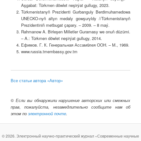
Aşgabat: Türkmen döwlet neşirýat gullugy, 2023.
Türkmenistanyň Prezidenti Gurbanguly Berdimuhamedowa
UNECKO-nyň altyn medaly gowşuryldy //Türkmenistanyň
Prezidentiniň metbugat çapary. – 2009. – 8 maý.
Rahmanow A. Birleşen Milletler Guramasy we onuň düzümi.
– A.: Türkmen döwlet neşirýat gullugy, 2014.
Ефимов. Г. К. Генеральная Ассамблея ООН. – М., 1969.
www.russia.tmembassy.gov.tm
Все статьи автора «Автор»
©
Если вы обнаружили нарушение авторских или смежных
прав, пожалуйста, незамедлительно сообщите нам об
этом по
электронной почте
.
© 2026. Электронный научно-практический журнал «Современные научные