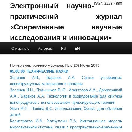
Электронный научно-
ISSN 2223-4888
практический журнал
«Современные научные
исследования и инновации»
Main menu
О журнале
Авторам
RU
EN
Skip to primary content
Skip to secondary content
Номер электронного журнала: № 6(26) Июнь 2013
05.00.00 ТЕХНИЧЕСКИЕ НАУКИ
Зеленев И.Н., Баранов А.А. Синтез углеродных
наноструктурных материалов в пламени
Зеленев И.Н., Польшиков В.Ю., Алекторов А.А., Добросоцкий
А.А., Баранов А.А. Технологии и оборудование для синтеза
нанопродуктов с использованием пульсирующего горения
Явич М.П., Попова Д.С. Использование Qbasic для обучения
детей
Калистратов И.А., Хатбуллин Р.А. Имитационная модель
многоантенной системы связи с пространственно-временным