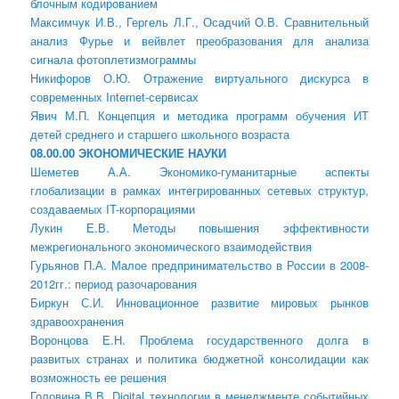
блочным кодированием
Максимчук И.В., Гергель Л.Г., Осадчий О.В. Сравнительный
анализ Фурье и вейвлет преобразования для анализа
сигнала фотоплетизмограммы
Никифоров О.Ю. Отражение виртуального дискурса в
современных Internet-сервисах
Явич М.П. Концепция и методика программ обучения ИТ
детей среднего и старшего школьного возраста
08.00.00 ЭКОНОМИЧЕСКИЕ НАУКИ
Шеметев А.А. Экономико-гуманитарные аспекты
глобализации в рамках интегрированных сетевых структур,
создаваемых IT-корпорациями
Лукин Е.В. Методы повышения эффективности
межрегионального экономического взаимодействия
Гурьянов П.А. Малое предпринимательство в России в 2008-
2012гг.: период разочарования
Биркун С.И. Инновационное развитие мировых рынков
здравоохранения
Воронцова Е.Н. Проблема государственного долга в
развитых странах и политика бюджетной консолидации как
возможность ее решения
Головина В.В. Digital технологии в менеджменте событийных