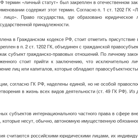
Ф термин «личный статут» был закреп­лен в отечественном зак
именовании содержит этот термин. Согласно п. 1 ст. 1202 ГК «
е лицо». Право государства, где образовано юридическое 
государственной принадлежности.
плена в Гражданском кодексе РФ, стоит отметить присутствие в
креплен в п. 2 ст. 1202 ГК, объединен с гражданской правосуб
ак субъект гражданско-правовых отношений. По личному закон
женного стоит прийти к заключению, что исключительно ли
ение лиц или капиталов, которые обладают правосубъектнос­ть
ции, согласно ГК РФ, наделены единой, но не особой правосп
творения в жизнь всех видов деятельности (ст. 49 ГК РФ). Из
ных субъектов интернационального частного права в сфере в
и, которые несут, обычно, автономную имущественную обязанно
тия считаются российскими юридическими лицами, их индивиду