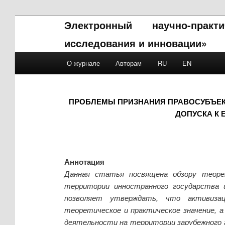
Электронный научно-прак
исследования и инновации»
Main menu
О журнале
Авторам
RU
EN
Skip to primary content
Skip to secondary content
ПРОБЛЕМЫ ПРИЗНАНИЯ ПРАВОСУБЪЕК
ДОПУСКА К
Аннотация
Данная статья посвящена обзору теорет
территории инностранного государства и
позволяет утверждать, что активизац
теоретическое и практическое значение, а
деятельности на территории зарубежного 