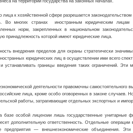
неса на территории государства на законных началах.
 лица к хозяйственной сфере разрешается законодательством г
ть. Во многих странах иностранным юридическим лицам п
вленных норм, закрепленных в национальном законодател
ую принадлежность которой имеют юридические лица.
бность внедрения пределов для охраны стратегически значимы
иностранных юридических лиц в осуществлении ими всего спек
 и устанавливать границы введения таких ограничений. Эти
.
неэкономической деятельности правомочны самостоятельного в
ссийские лица, кроме особо оговоренных в законе случаев. Н
ельской работы, затрагивающие отдельных экспортных и импор
на базе особой лицензии лишь государственные унитарные ф
несет дополнительную ответственность. Отдельные операции
е предприятия — внешнеэкономические объединения. Эти 