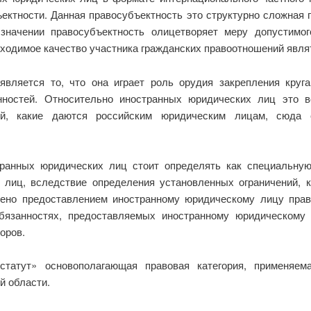
ектности. Данная правосубъектность это структурно сложная п
начении правосубъектность олицетворяет меру допустимог
бходимое качество участника гражданских правоотношений явл
является то, что она играет роль орудия закрепления круг
но­стей. Относительно иностранных юридических лиц это 
ей, какие даются российским юридическим лицам, сюда 
транных юридических лиц стоит определять как специальную
 лиц, вследствие определения установленных ограничений,
ено пре­доставлением иностранному юридическому лицу прав 
бязанностях, предоставляемых иностранному юри­дическому 
оров.
татут» основополагающая правовая категория, применяема
й области.