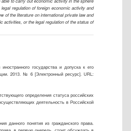
e able to carry out economic activity in the sphere
legal regulation of foreign economic activity and
ew of the literature on international private law and
 activities, or the legal regulation of the status of
иностранного государства и допуска к его
ции. 2013. № 6 [Электронный ресурс]. URL:
тствующего определения статуса российских
 осуществляющих деятельность в Российской
ия данного понятия из гражданского права.
рава, в первую очередь, стоит обсуждать в