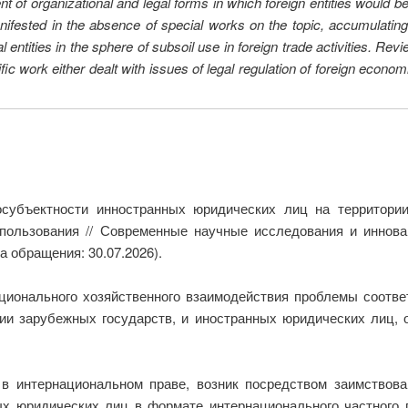
ment of organizational and legal forms in which foreign entities would b
ifested in the absence of special works on the topic, accumulating 
al entities in the sphere of subsoil use in foreign trade activities. Revi
fic work either dealt with issues of legal regulation of foreign economic
субъектности инностранных юридических лиц на территории 
пользования // Современные научные исследования и иннова
а обращения: 30.07.2026).
ционального хозяйственного взаимодействия проблемы соотве
ии зарубежных государств, и иностранных юридических лиц,
 в интернациональном праве, возник посредством заимствован
х юридических лиц в формате интернационального частного п