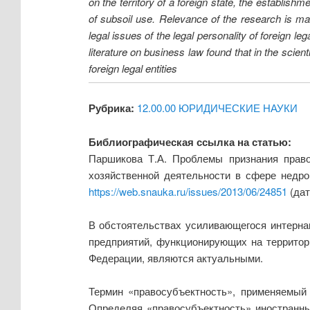
on the territory of a foreign state, the establish
of subsoil use. Relevance of the research is man
legal issues of the legal personality of foreign leg
literature on business law found that in the scienti
foreign legal entities
Рубрика:
12.00.00 ЮРИДИЧЕСКИЕ НАУКИ
Библиографическая ссылка на статью:
Паршикова Т.А. Проблемы признания право
хозяйственной деятельности в сфере недро
https://web.snauka.ru/issues/2013/06/24851
(дат
В обстоятельствах усиливающегося интерна
предприятий, функционирующих на территор
Федерации, являются актуальными.
Термин «право­субъектность», применяемый
Определяя «правосубъектность» иностранны