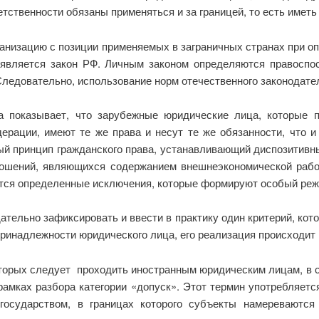
тственности обязаны применяться и за границей, то есть иметь
ганизацию с позиции применяемых в заграничных странах при о
является закон РФ. Личным законом определяются правоспос
 Следовательно, использование норм отечественного законодате
ва показывает, что зарубежные юридические лица, которые 
ерации, имеют те же права и несут те же обязанности, что 
й принцип гражданского права, устанавливающий диспозитивн
ошений, являющихся содержанием внешнеэкономической работ
ся определенные исключения, которые формируют особый режи
дательно зафиксировать и ввести в практику один критерий, ко
ринадлежности юридичес­кого лица, его реализация происходит
торых следует проходить иностранным юридическим лицам, в с
 рамках разбора категории «допуск». Этот термин употребляет
государством, в границах которого субъекты намереваются