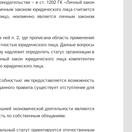
онодательстве – в ст. 1202 ГК «Личный закон
Личным законом юридического лица счита­ется
лицо, неизменно является личным законом
 ней п. 2, где прописана область применения
ъектностью юридического лица. Данные вопросы
у надлежит опреде­лять статус организации в
чный закон юридического лица компетентен
ю юридического лица.
особностью: им предоставляется возможность
 данного правила существует отступление для
нешней экономической деятельности являются
сть по собственным обещаниям.
альный статут ориентируется отечественным