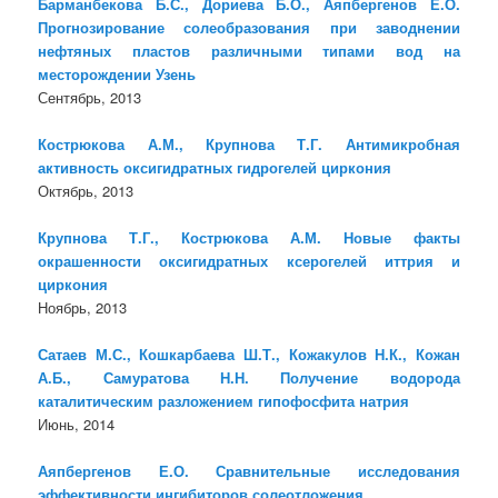
Барманбекова Б.С., Дориева Б.О., Аяпбергенов Е.О.
Прогнозирование солеобразования при заводнении
нефтяных пластов различными типами вод на
месторождении Узень
Сентябрь, 2013
Кострюкова А.М., Крупнова Т.Г. Антимикробная
активность оксигидратных гидрогелей циркония
Октябрь, 2013
Крупнова Т.Г., Кострюкова А.М. Новые факты
окрашенности оксигидратных ксерогелей иттрия и
циркония
Ноябрь, 2013
Сатаев М.С., Кошкарбаева Ш.Т., Кожакулов Н.К., Кожан
А.Б., Самуратова Н.Н. Получение водорода
каталитическим разложением гипофосфита натрия
Июнь, 2014
Аяпбергенов Е.О. Сравнительные исследования
эффективности ингибиторов солеотложения