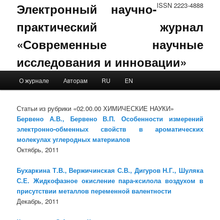
Электронный научно-
ISSN 2223-4888
практический журнал
«Современные научные
исследования и инновации»
Main menu
О журнале
Авторам
RU
EN
Skip to primary content
Skip to secondary content
Статьи из рубрики «02.00.00 ХИМИЧЕСКИЕ НАУКИ»
Бервено А.В., Бервено В.П. Особенности измерений
электронно-обменных свойств в ароматических
молекулах углеродных материалов
Октябрь, 2011
Бухаркина Т.В., Вержичинская С.В., Дигуров Н.Г., Шуляка
С.Е. Жидкофазное окисление пара-ксилола воздухом в
присутствии металлов переменной валентности
Декабрь, 2011