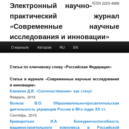
Электронный научно-
ISSN 2223-4888
практический журнал
«Современные научные
исследования и инновации»
Main menu
О журнале
Авторам
RU
EN
Skip to primary content
Skip to secondary content
Статьи по ключевому слову «Российская Федерация»
Статьи в журнале «Современные научные исследования
и инновации»
Климкин Д.В. «Соотечественник» как статус
Февраль, 2015
Волков В.О. Образовательно-просветительская
деятельность украинцев России в 90-х годах ХХ ст.
Сентябрь, 2015
Криворотько И.А. Конкурентоспособность
машиностроительного комплекса в Российской