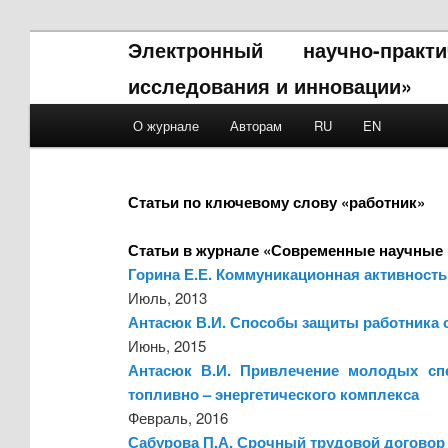
Электронный научно-прак
исследования и инновации»
Main menu
О журнале
Авторам
RU
EN
Skip to primary content
Skip to secondary content
Статьи по ключевому слову «работник»
Статьи в журнале «Современные научные 
Горина Е.Е. Коммуникационная активность
Июль, 2013
Антасюк В.И. Способы защиты работника 
Июнь, 2015
Антасюк В.И. Привлечение молодых спе
топливно – энергетического комплекса
Февраль, 2016
Сабурова П.А. Срочный трудовой договор 