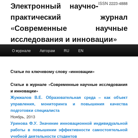
Электронный научно-
ISSN 2223-4888
практический журнал
«Современные научные
исследования и инновации»
Main menu
О журнале
Авторам
RU
EN
Skip to primary content
Skip to secondary content
Статьи по ключевому слову «инновации»
Статьи в журнале «Современные научные исследования
и инновации»
Жужжалов В.Е. Образовательная среда – как объект
управления, мониторинга и повышения качества
подготовки специалиста
Ноябрь, 2013
Уринова Ф.У. Значение инновационной индивидуальной
работы в повышении эффективности самостоятельной
учебной деятельности студентов