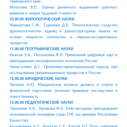
Приморского края
Мочулаев В.Е. Оценка денежного выражения рабочего
времени в теории трудовой стоимости
10.00.00 ФИЛОЛОГИЧЕСКИЕ НАУКИ
Жамшитова Г.Ж., Суркеева Д.Б. Типологическое сходство
фразеологических единиц в разноструктурных языках на
основе общности логических и образно-ассоциативных
процессов
11.00.00 ГЕОГРАФИЧЕСКИЕ НАУКИ
Иналов Э.А., Полонкоева Ф.Я. Применение цифровых карт в
преподавании географического положения России
Накастхоева Д.С. Проблемно-ориентированный подход при
исследовании урбанизационных процессов в России
12.00.00 ЮРИДИЧЕСКИЕ НАУКИ
Пронина А.Ю. Юридические аспекты допинга в спорте и
физической подготовке, включая правовые последствия и
ответственность
13.00.00 ПЕДАГОГИЧЕСКИЕ НАУКИ
Теркакиев А.И., Арчакова М.Б. Кейс-методика преподавания
экономической географии стран СНГ (на примере Республики
Казахстан)
Кездикбаева А.Т., Ауелхан Г.У., Контай Н.Г. Роль цифровой