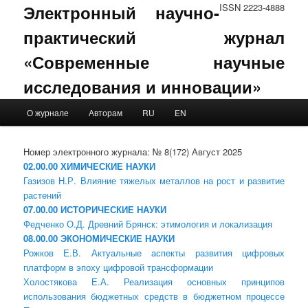
Электронный научно-
ISSN 2223-4888
практический журнал
«Современные научные
исследования и инновации»
Main menu
О журнале
Авторам
RU
EN
Skip to primary content
Skip to secondary content
Номер электронного журнала: № 8(172) Август 2025
02.00.00 ХИМИЧЕСКИЕ НАУКИ
Газизов Н.Р. Влияние тяжелых металлов на рост и развитие
растений
07.00.00 ИСТОРИЧЕСКИЕ НАУКИ
Федченко О.Д. Древний Брянск: этимология и локализация
08.00.00 ЭКОНОМИЧЕСКИЕ НАУКИ
Рожков Е.В. Актуальные аспекты развития цифровых
платформ в эпоху цифровой трансформации
Холостякова Е.А. Реализация основных принципов
использования бюджетных средств в бюджетном процессе