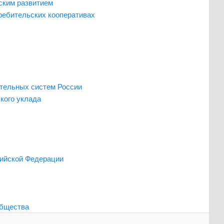
ским развитием
ребительских кооперативах
ательных систем России
кого уклада
сийской Федерации
общества