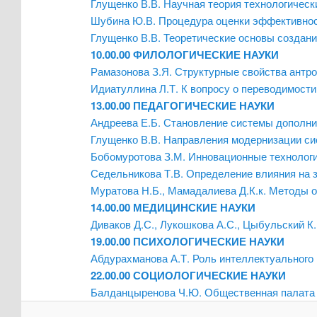
Глущенко В.В. Научная теория технологическ
Шубина Ю.В. Процедура оценки эффективност
Глущенко В.В. Теоретические основы создани
10.00.00 ФИЛОЛОГИЧЕСКИЕ НАУКИ
Рамазонова З.Я. Структурные свойства антро
Идиатуллина Л.Т. К вопросу о переводимости
13.00.00 ПЕДАГОГИЧЕСКИЕ НАУКИ
Андреева Е.Б. Становление системы дополни
Глущенко В.В. Направления модернизации си
Бобомуротова З.М. Инновационные технологи
Седельникова Т.В. Определение влияния на 
Муратова Н.Б., Мамадалиева Д.К.к. Методы 
14.00.00 МЕДИЦИНСКИЕ НАУКИ
Диваков Д.С., Лукошкова А.С., Цыбульский 
19.00.00 ПСИХОЛОГИЧЕСКИЕ НАУКИ
Абдурахманова А.Т. Роль интеллектуального 
22.00.00 СОЦИОЛОГИЧЕСКИЕ НАУКИ
Балданцыренова Ч.Ю. Общественная палата Р