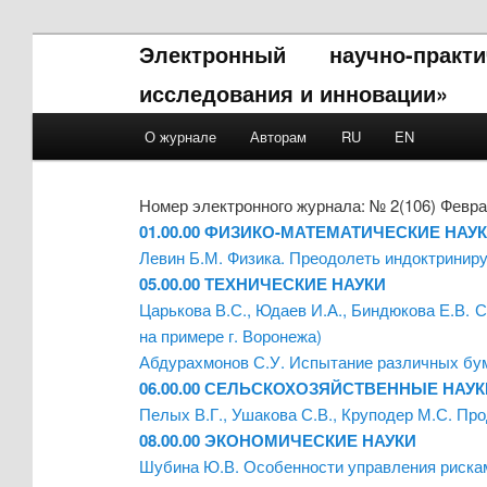
Электронный научно-прак
исследования и инновации»
Main menu
О журнале
Авторам
RU
EN
Skip to primary content
Skip to secondary content
Номер электронного журнала: № 2(106) Февра
01.00.00 ФИЗИКО-МАТЕМАТИЧЕСКИЕ НАУ
Левин Б.М. Физика. Преодолеть индоктриниру
05.00.00 ТЕХНИЧЕСКИЕ НАУКИ
Царькова В.С., Юдаев И.А., Биндюкова Е.В. 
на примере г. Воронежа)
Абдурахмонов С.У. Испытание различных бу
06.00.00 СЕЛЬСКОХОЗЯЙСТВЕННЫЕ НАУК
Пелых В.Г., Ушакова С.В., Круподер М.С. Пр
08.00.00 ЭКОНОМИЧЕСКИЕ НАУКИ
Шубина Ю.В. Особенности управления рискам