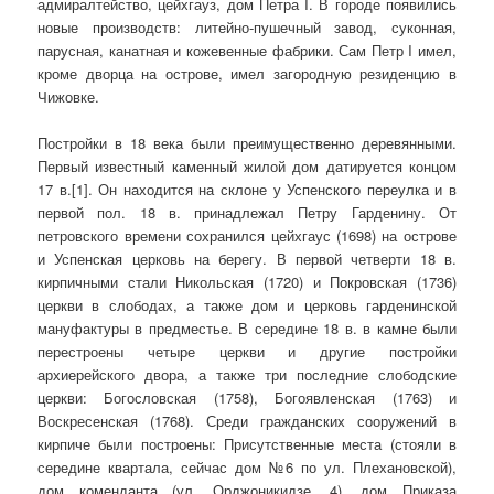
адмиралтейство, цейхгауз, дом Петра I. В городе появились
новые производств: литейно-пушечный завод, суконная,
парусная, канатная и кожевенные фабрики. Сам Петр I имел,
кроме дворца на острове, имел загородную резиденцию в
Чижовке.
Постройки в 18 века были преимущественно деревянными.
Первый известный каменный жилой дом датируется концом
17 в.[1]. Он находится на склоне у Успенского переулка и в
первой пол. 18 в. принадлежал Петру Гарденину. От
петровского времени сохранился цейхгаус (1698) на острове
и Успенская церковь на берегу. В первой четверти 18 в.
кирпичными стали Никольская (1720) и Покровская (1736)
церкви в слободах, а также дом и церковь гарденинской
мануфактуры в предместье. В середине 18 в. в камне были
перестроены четыре церкви и другие постройки
архиерейского двора, а также три последние слободские
церкви: Богословская (1758), Богоявленская (1763) и
Воскресенская (1768). Среди гражданских сооружений в
кирпиче были построены: Присутственные места (стояли в
середине квартала, сейчас дом №6 по ул. Плехановской),
дом коменданта (ул. Орджоникидзе, 4), дом Приказа