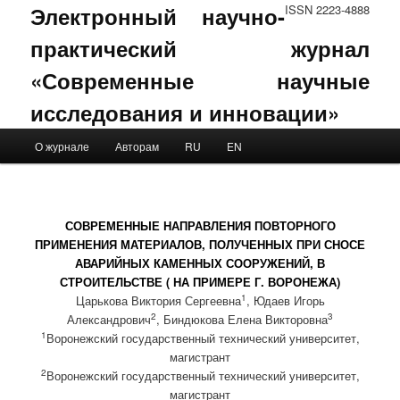
Электронный научно-
ISSN 2223-4888
практический журнал
«Современные научные
исследования и инновации»
Main menu
О журнале
Авторам
RU
EN
Skip to primary content
Skip to secondary content
СОВРЕМЕННЫЕ НАПРАВЛЕНИЯ ПОВТОРНОГО
ПРИМЕНЕНИЯ МАТЕРИАЛОВ, ПОЛУЧЕННЫХ ПРИ СНОСЕ
АВАРИЙНЫХ КАМЕННЫХ СООРУЖЕНИЙ, В
СТРОИТЕЛЬСТВЕ ( НА ПРИМЕРЕ Г. ВОРОНЕЖА)
1
Царькова Виктория Сергеевна
, Юдаев Игорь
2
3
Александрович
, Биндюкова Елена Викторовна
1
Воронежский государственный технический университет,
магистрант
2
Воронежский государственный технический университет,
магистрант