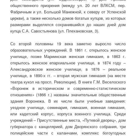
общественного призрения (между ул. 20 лет ВЛКСМ, пер.
Фабричным и ул. Большой Манежной, к северу от Успенской
церкви), а также несколько домов богатых купцов, из которых
размерами выделялся сохранившийся до наших дней дом
купца С.А. Савостьянова (ул. Плехановская, 3).
Со второй половины 19 века заметно выросло число
образовательных учреждений. В 1861 г. открылось женское
училище, позже Мариинская женская гимназия, в 1863 г.
открылось женское епархиальное училище, в 1874 году –
Александровское женское училище, в 1876 – реальное
училище, в 1890-х гг. – вторая мужская гимназия (на месте
театра кукол на просп. Революции). В книге Г.М. Веселоского
«Воронеж в историческом и современно-статистическом
отношениях» (1866 г.) названы значительные общественные
здания Воронежа. В их числе были учебные заведения:
уездное училище, семинария, гимназия, военная гимназия,
или кадетский корпус, корпуса военного училища. Среди
учреждений – Присутственные места, «Путевой дворец», дом
губернатора с канцелярией, дом Дворянского собрания, три
полицейские части с каланчами, комплекс богоугодных