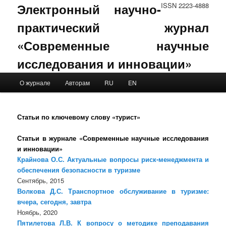
Электронный научно-
ISSN 2223-4888
практический журнал
«Современные научные
исследования и инновации»
Main menu
О журнале
Авторам
RU
EN
Skip to primary content
Skip to secondary content
Статьи по ключевому слову «турист»
Статьи в журнале «Современные научные исследования
и инновации»
Крайнова О.С. Актуальные вопросы риск-менеджмента и
обеспечения безопасности в туризме
Сентябрь, 2015
Волкова Д.С. Транспортное обслуживание в туризме:
вчера, сегодня, завтра
Ноябрь, 2020
Пятилетова Л.В. К вопросу о методике преподавания