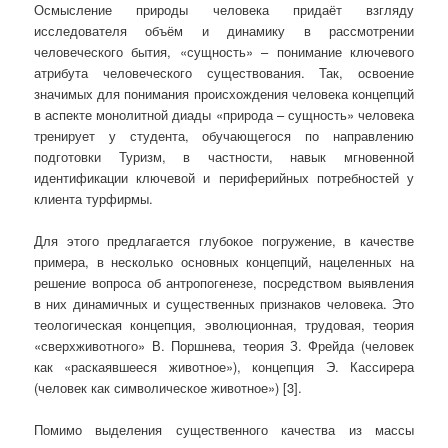
Осмысление природы человека придаёт взгляду
исследователя объём и динамику в рассмотрении
человеческого бытия, «сущность» – понимание ключевого
атрибута человеческого существования. Так, освоение
значимых для понимания происхождения человека концепций
в аспекте монолитной диады «природа – сущность» человека
тренирует у студента, обучающегося по направлению
подготовки Туризм, в частности, навык мгновенной
идентификации ключевой и периферийных потребностей у
клиента турфирмы.
Для этого предлагается глубокое погружение, в качестве
примера, в несколько основных концепций, нацеленных на
решение вопроса об антропогенезе, посредством выявления
в них динамичных и существенных признаков человека. Это
теологическая концепция, эволюционная, трудовая, теория
«сверхживотного» В. Поршнева, теория З. Фрейда (человек
как «раскаявшееся животное»), концепция Э. Кассирера
(человек как символическое животное») [3].
Помимо выделения существенного качества из массы