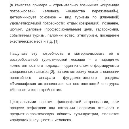
(в качестве примера – стремительно возникшая «пирамида
потребностей» человека «общества переживаний»),
детерминирует основное – вид туризма по (ключевой)
удовлетворяемой потребности: отдых (рекреация), познание,
шопинг, деловые (профессиональные) цели, гастрономия,
событийный туризм, паломничество, этнотуризм, посещение
экзотических мест и т.д. [1].
Нащупать эту потребность и материализовать её в
востребованной туристической локации – в парадигме
компетентностного подхода – один из сложно формируемых
специальных навыков [2], начало которому лежит в освоении
понятийного аппарата фундаментального раздела
«Философская антропология» как составляющей спецкурса
«Человек и его потребности».
Центральными понятия философской антропологии, сам
процесс рефлексии над которыми напрямую отсылает в
предметно-практическую область туриндустрии, являются
«природа» и «сущность» человека.