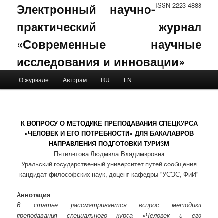
Электронный научно-
ISSN 2223-4888
практический журнал
«Современные научные
исследования и инновации»
Main menu
О журнале
Авторам
RU
EN
Skip to primary content
Skip to secondary content
К ВОПРОСУ О МЕТОДИКЕ ПРЕПОДАВАНИЯ СПЕЦКУРСА
«ЧЕЛОВЕК И ЕГО ПОТРЕБНОСТИ» ДЛЯ БАКАЛАВРОВ
НАПРАВЛЕНИЯ ПОДГОТОВКИ ТУРИЗМ
Пятилетова Людмила Владимировна
Уральский государственный университет путей сообщения
кандидат философских наук, доцент кафедры "УСЭС, ФиИ"
Аннотация
В статье рассматривается вопрос методики
преподавания специального курса «Человек и его