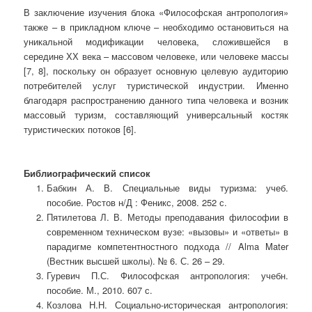
В заключение изучения блока «Философская антропология»
также – в прикладном ключе – необходимо остановиться на
уникальной модификации человека, сложившейся в
середине ХХ века – массовом человеке, или человеке массы
[7, 8], поскольку он образует основную целевую аудиторию
потребителей услуг туристической индустрии. Именно
благодаря распространению данного типа человека и возник
массовый туризм, составляющий универсальный костяк
туристических потоков [6].
Библиографический список
Бабкин А. В. Специальные виды туризма: учеб.
пособие. Ростов н/Д : Феникс, 2008. 252 с.
Пятилетова Л. В. Методы преподавания философии в
современном техническом вузе: «вызовы» и «ответы» в
парадигме компетентностного подхода // Alma Mater
(Вестник высшей школы). № 6. С. 26 – 29.
Гуревич П.С. Философская антропология: учебн.
пособие. М., 2010. 607 с.
Козлова Н.Н. Социально-историческая антропология: