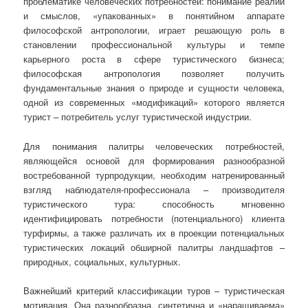
проблематике человеческих потребностей: понимание реалий
и смыслов, «упакованных» в понятийном аппарате
философской антропологии, играет решающую роль в
становлении профессиональной культуры и темпе
карьерного роста в сфере туристического бизнеса;
философская антропология позволяет получить
фундаментальные знания о природе и сущности человека,
одной из современных «модификаций» которого является
турист – потребитель услуг туристической индустрии.
Для понимания палитры человеческих потребностей,
являющейся основой для формирования разнообразной
востребованной турпродукции, необходим натренированный
взгляд наблюдателя-профессионала – производителя
туристического тура: способность мгновенно
идентифицировать потребности (потенциального) клиента
турфирмы, а также различать их в проекции потенциальных
туристических локаций обширной палитры ландшафтов –
природных, социальных, культурных.
Важнейший критерий классификации туров – туристическая
мотивация. Она разнообразна, синтетична и «наращиваема»