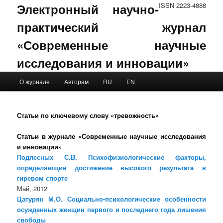
Электронный научно-
ISSN 2223-4888
практический журнал
«Современные научные
исследования и инновации»
Main menu
О журнале
Авторам
RU
EN
Skip to primary content
Skip to secondary content
Статьи по ключевому слову «тревожность»
Статьи в журнале «Современные научные исследования
и инновации»
Подлесных С.В. Психофизиологические факторы,
определяющие достижение высокого результата в
гиревом спорте
Май, 2012
Цатурян М.О. Социально-психологические особенности
осужденных женщин первого и последнего года лишения
свободы