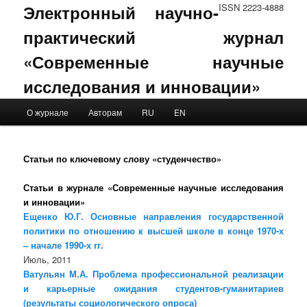
Электронный научно-
ISSN 2223-4888
практический журнал
«Современные научные
исследования и инновации»
Main menu
О журнале
Авторам
RU
EN
Skip to primary content
Skip to secondary content
Статьи по ключевому слову «студенчество»
Статьи в журнале «Современные научные исследования
и инновации»
Ещенко Ю.Г. Основные направления государственной
политики по отношению к высшей школе в конце 1970-х
– начале 1990-х гг.
Июль, 2011
Ватульян М.А. Проблема профессиональной реализации
и карьерные ожидания студентов-гуманитариев
(результаты социологического опроса)