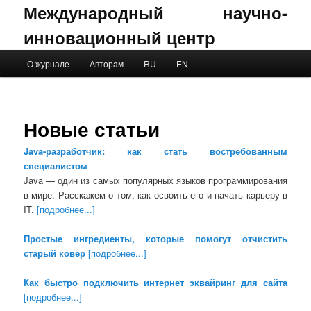
Международный научно-
инновационный центр
Main menu
О журнале
Авторам
RU
EN
Skip to primary content
Skip to secondary content
Новые статьи
Java-разработчик: как стать востребованным
специалистом
Java — один из самых популярных языков программирования
в мире. Расскажем о том, как освоить его и начать карьеру в
IT.
[подробнее...]
Простые ингредиенты, которые помогут отчистить
старый ковер
[подробнее...]
Как быстро подключить интернет эквайринг для сайта
[подробнее...]