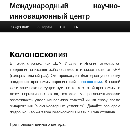
Международный научно-
инновационный центр
Main menu
О журнале
Авторам
RU
EN
Skip to primary content
Skip to secondary content
Колоноскопия
В таких странах, как США, Италия и Япония отмечается
тенденция снижения заболеваемости и смертности от КРР
(колоректальный рак). Это происходит благодаря успешному
внедрению программы скрининговой
колоноскопии
. В нашей
же стране пока не существует не то, что такой программы, а
даже нормативных актов, которые бы регламентировали
возможность удаления полипов толстой кишки сразу после
обнаружения (в амбулаторных условиях). Давайте разберем
подробно, что же такое колоноскопия и так ли она страшна.
При помощи данного метода: