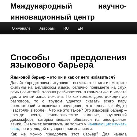
Международный научно-
инновационный центр
Main menu
О журнале
Авторам
RU
EN
Skip to primary content
Skip to secondary content
Способы преодоления
языкового барьера
Языковой барьер – кто он и как от него избавиться?
Давайте представим ситуацию – вы читаете книги и смотрите
фильмы на английском языке, отлично понимаете на слух
речь носителей, хорошо разбираетесь в грамматике и имеете
достаточный запас лексики. Но как только дело доходит до
разговора, то с трудом удается сказать всего пару
предложений и возникает ощущение, что слова как будто
«застряли в горле». Что же это такое? Это языковой барьер –
прежде всего, психологическое явление, внутренний
дискомфорт, который мешает общаться на иностранном
языке. Он может возникнуть не только у
начинающих изучать
язык
, но и у людей с уверенными знаниями.
Как же можно преодолеть этот барьер? Для начала