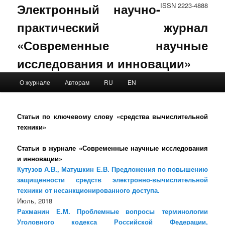
Электронный научно-
ISSN 2223-4888
практический журнал
«Современные научные
исследования и инновации»
Main menu
О журнале
Авторам
RU
EN
Skip to primary content
Skip to secondary content
Статьи по ключевому слову «средства вычислительной
техники»
Статьи в журнале «Современные научные исследования
и инновации»
Кутузов А.В., Матушкин Е.В. Предложения по повышению
защищенности средств электронно-вычислительной
техники от несанкционированного доступа.
Июль, 2018
Рахманин Е.М. Проблемные вопросы терминологии
Уголовного кодекса Российской Федерации,