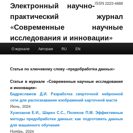
Электронный научно-
ISSN 2223-4888
практический журнал
«Современные научные
исследования и инновации»
Main menu
О журнале
Авторам
RU
EN
Skip to primary content
Skip to secondary content
Статьи по ключевому слову «предобработка данных»
Статьи в журнале «Современные научные исследования
и инновации»
Бадрисламов Д.И. Разработка сверточной нейронной
сети для распознавания изображений карточной масти
Июнь, 2024
Хузяханов Е.И., Шарко С.С., Поляков П.М. Эффективные
методы предобработки данных: как подготовить данные
для машинного обучения
Ноябрь, 2024