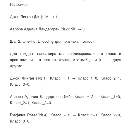
Например:
Джон Линган (№1): ‘М’ → 1.
Аврора Аделия Ландергрен (№2): ‘Ж’ → 0.
Шаг 2: One-Hot Encoding для признака «Класс».
Для каждого пассажира мы анализировали его класс и
проставляли 1 в соответствующем столбце, и 0 — в двух
других.
Джон Линган (№1): Класс = 1 → Класс_1=0, Класс_2=1,
Класс_3=0.
Аврора Аделия Ландергрен (№2): Класс = 2 → Класс_1=0,
Класс_2=1, Класс_3=0.
Графиня Ротес(№4): Класс = 3 → Класс_1=1, Класс_2=0,
Класс_3=0.