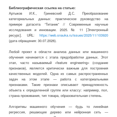
Библиографическая ссылка на статью:
Артыков И.К., Гриневский Д.С. Преобразование
категориальных данных: практическое руководство на
примере датасета “Титаник” // Современные научные
исследования и инновации. 2025. № 11 [Электронный
ресурс]. URL:
https://web.snauka.ru/issues/2025/11/103920
(дата обращения: 30.07.2026).
Любой проект в области анализа данных или машинного
обучения начинается с этапа предобработки данных. Этот
этап, часто называемый «feature engineering» (создание
признаков), является критически важным для построения
качественных моделей. Одна из самых распространенных
задач на этом этапе — работа с категориальными
признаками. Такие признаки описывают принадлежность
объекта к определенной группе или классу: например, пол,
страна проживания, тип товара, образовательная степень.
Алгоритмы машинного обучения — будь то линейная
регрессия, решающее дерево или нейронная сеть —