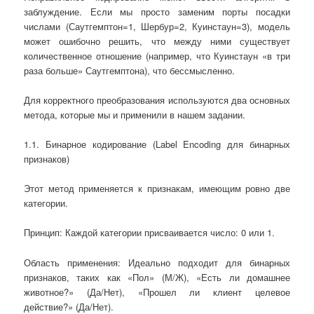
заблуждение. Если мы просто заменим порты посадки
числами (Саутгемптон=1, Шербур=2, Куинстаун=3), модель
может ошибочно решить, что между ними существует
количественное отношение (например, что Куинстаун «в три
раза больше» Саутгемптона), что бессмысленно.
Для корректного преобразования используются два основных
метода, которые мы и применили в нашем задании.
1.1. Бинарное кодирование (Label Encoding для бинарных
признаков)
Этот метод применяется к признакам, имеющим ровно две
категории.
Принцип: Каждой категории присваивается число: 0 или 1.
Область применения: Идеально подходит для бинарных
признаков, таких как «Пол» (М/Ж), «Есть ли домашнее
животное?» (Да/Нет), «Прошел ли клиент целевое
действие?» (Да/Нет).