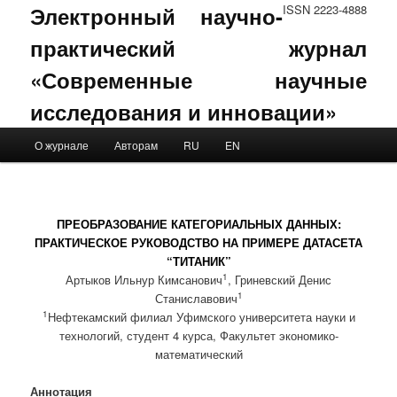
Электронный научно-
ISSN 2223-4888
практический журнал
«Современные научные
исследования и инновации»
Main menu
О журнале
Авторам
RU
EN
Skip to primary content
Skip to secondary content
ПРЕОБРАЗОВАНИЕ КАТЕГОРИАЛЬНЫХ ДАННЫХ:
ПРАКТИЧЕСКОЕ РУКОВОДСТВО НА ПРИМЕРЕ ДАТАСЕТА
“ТИТАНИК”
1
Артыков Ильнур Кимсанович
, Гриневский Денис
1
Станиславович
1
Нефтекамский филиал Уфимского университета науки и
технологий, студент 4 курса, Факультет экономико-
математический
Аннотация