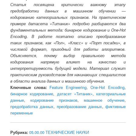
Статья посвящена критически важному этапу
предобработки данных в машинном обучении —
кодированию категориальных признаков. На практическом
примере датасета «Титаник» подробно разбираются два
фундаментальных метода: бинарное кодирование и One-Hot
Encoding. В работе поэтапно описано преобразование
таких признаков, как «Пол», «Класс» и «Порт посадки», в
числовой формат, пригодный для работы алгоритмов.
Объясняется, почему выбор правильного метода
кодирования напрямую влияет на качество и
интерпретируемость будущей модели. Материал служит
практическим руководством для начинающих специалистов
в области анализа данных и машинного обучения.
Ключевые слова:
Feature Engineering
,
One-Hot Encoding
,
бинарное кодирование
,
датасет «Титаник»
,
категориальные
данные
,
кодирование признаков
,
машинное обучение
,
предобработка данных
,
преобразование данных
,
фиктивные
переменные
Рубрика:
05.00.00 ТЕХНИЧЕСКИЕ НАУКИ