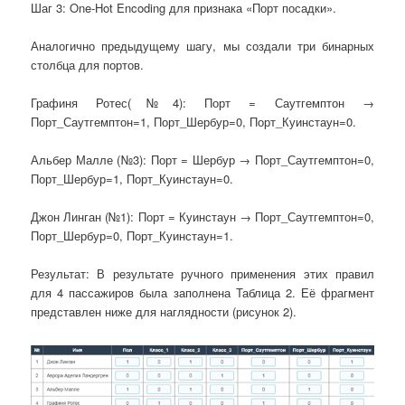
Шаг 3: One-Hot Encoding для признака «Порт посадки».
Аналогично предыдущему шагу, мы создали три бинарных
столбца для портов.
Графиня Ротес(№4): Порт = Саутгемптон →
Порт_Саутгемптон=1, Порт_Шербур=0, Порт_Куинстаун=0.
Альбер Малле (№3): Порт = Шербур → Порт_Саутгемптон=0,
Порт_Шербур=1, Порт_Куинстаун=0.
Джон Линган (№1): Порт = Куинстаун → Порт_Саутгемптон=0,
Порт_Шербур=0, Порт_Куинстаун=1.
Результат: В результате ручного применения этих правил
для 4 пассажиров была заполнена Таблица 2. Её фрагмент
представлен ниже для наглядности (рисунок 2).