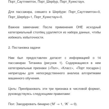
Порт_Саутгемптон, Порт_Шербур, Порт_Куинстаун.
Для пассажира, севшего в Шербуре: Порт_Саутгемптон=0,
Порт_Шербур=1, Порт_Куинстаун=0.
Важное замечание: После применения OHE исходный
категориальный столбец удаляется из набора данных, чтобы
избежать избыточности.
2. Постановка задачи
Нам был предоставлен датасет с информацией о 14
пассажирах Титаника (рисунок 1). Содержащиеся в нем
категориальные признаки («Пол», «Класс», «Порт посадки»)
непригодны для непосредственного анализа алгоритмами
машинного обучения.
Цель: Преобразовать эти три признака в числовой формат,
руководствуясь следующими правилами:
Пол: Закодировать бинарно (‘М’ → 1, ‘Ж’ → 0).