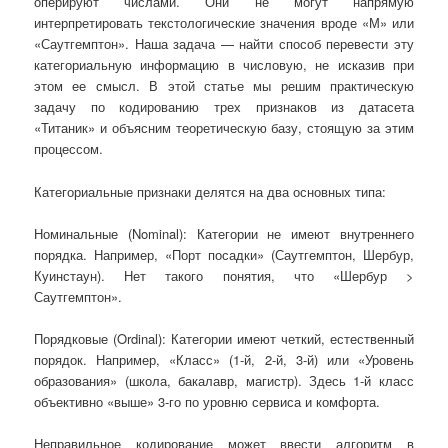
оперируют числами. Они не могут напрямую
интерпретировать текстологические значения вроде «М» или
«Саутгемптон». Наша задача — найти способ перевести эту
категориальную информацию в числовую, не исказив при
этом ее смысл. В этой статье мы решим практическую
задачу по кодированию трех признаков из датасета
«Титаник» и объясним теоретическую базу, стоящую за этим
процессом.
Категориальные признаки делятся на два основных типа:
Номинальные (Nominal): Категории не имеют внутреннего
порядка. Например, «Порт посадки» (Саутгемптон, Шербур,
Куинстаун). Нет такого понятия, что «Шербур >
Саутгемптон».
Порядковые (Ordinal): Категории имеют четкий, естественный
порядок. Например, «Класс» (1-й, 2-й, 3-й) или «Уровень
образования» (школа, бакалавр, магистр). Здесь 1-й класс
объективно «выше» 3-го по уровню сервиса и комфорта.
Неправильное кодирование может ввести алгоритм в