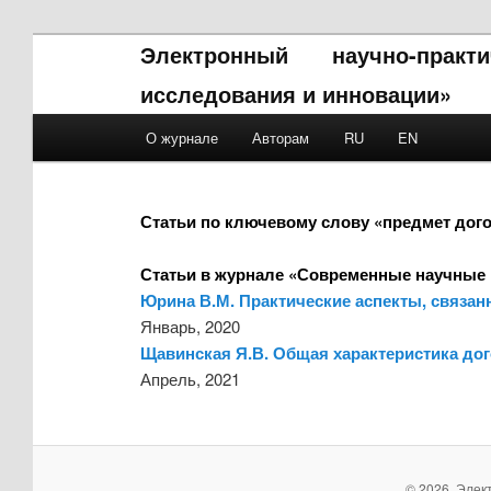
Электронный научно-прак
исследования и инновации»
Main menu
О журнале
Авторам
RU
EN
Skip to primary content
Skip to secondary content
Статьи по ключевому слову «предмет дог
Статьи в журнале «Современные научные 
Юрина В.М. Практические аспекты, связан
Январь, 2020
Щавинская Я.В. Общая характеристика до
Апрель, 2021
© 2026. Элек