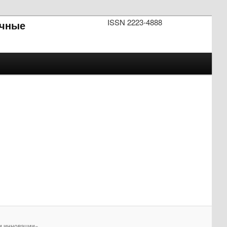
ISSN 2223-4888
чные
и инновации».