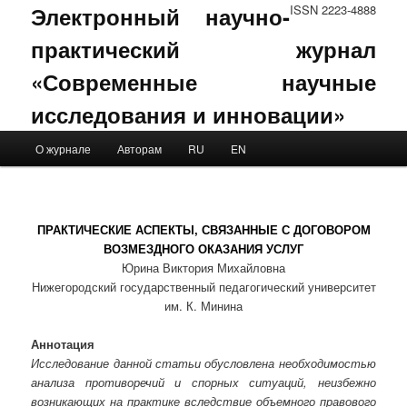
Электронный научно-
ISSN 2223-4888
практический журнал
«Современные научные
исследования и инновации»
Main menu
О журнале
Авторам
RU
EN
Skip to primary content
Skip to secondary content
ПРАКТИЧЕСКИЕ АСПЕКТЫ, СВЯЗАННЫЕ С ДОГОВОРОМ
ВОЗМЕЗДНОГО ОКАЗАНИЯ УСЛУГ
Юрина Виктория Михайловна
Нижегородский государственный педагогический университет
им. К. Минина
Аннотация
Исследование данной статьи обусловлена необходимостью
анализа противоречий и спорных ситуаций, неизбежно
возникающих на практике вследствие объемного правового