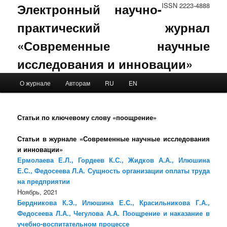
Электронный научно-
ISSN 2223-4888
практический журнал
«Современные научные
исследования и инновации»
Main menu
О журнале
Авторам
RU
EN
Skip to primary content
Skip to secondary content
Статьи по ключевому слову «поощрение»
Статьи в журнале «Современные научные исследования
и инновации»
Ермолаева Е.Л., Гордеев К.С., Жидков А.А., Илюшина
Е.С., Федосеева Л.А. Сущность организации оплаты труда
на предприятии
Ноябрь, 2021
Бердникова К.Э., Илюшина Е.С., Красильникова Г.А.,
Федосеева Л.А., Чегулова А.А. Поощрение и наказание в
учебно-воспитательном процессе