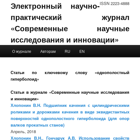
Электронный научно-
ISSN 2223-4888
практический журнал
«Современные научные
исследования и инновации»
Main menu
О журнале
Авторам
RU
EN
Skip to primary content
Skip to secondary content
Статьи по ключевому слову «однополостный
гиперболоид»
Статьи в журнале «Современные научные исследования
и инновации»
Хлопонин В.Н. Подшипник качения с цилиндрическими
роликами и дорожками качения в виде эквидистантных
поверхностей однополостного гиперболоида (для опор
валков прокатных станов)
Апрель, 2018
Хлопонин В.Н., Гончарук А.В. Использование свойств