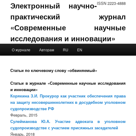
Электронный научно-
ISSN 2223-4888
практический журнал
«Современные научные
исследования и инновации»
Main menu
О журнале
Авторам
RU
EN
Skip to primary content
Skip to secondary content
Статьи по ключевому слову «обвиняемый»
Статьи в журнале «Современные научные исследования
и инновации»
Корякина З.И. Прокурор как участник обеспечения права
на защиту несовершеннолетних в досудебном уголовном
судопроизводстве РФ
Февраль, 2015
Сулейманова Ю.А. Участие адвоката в уголовном
судопроизводстве с участием присяжных заседателей
Январь, 2018