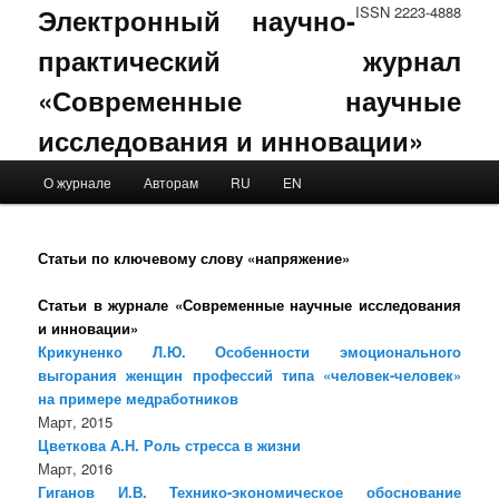
Электронный научно-
ISSN 2223-4888
практический журнал
«Современные научные
исследования и инновации»
Main menu
О журнале
Авторам
RU
EN
Skip to primary content
Skip to secondary content
Статьи по ключевому слову «напряжение»
Статьи в журнале «Современные научные исследования
и инновации»
Крикуненко Л.Ю. Особенности эмоционального
выгорания женщин профессий типа «человек-человек»
на примере медработников
Март, 2015
Цветкова А.Н. Роль стресса в жизни
Март, 2016
Гиганов И.В. Технико-экономическое обоснование