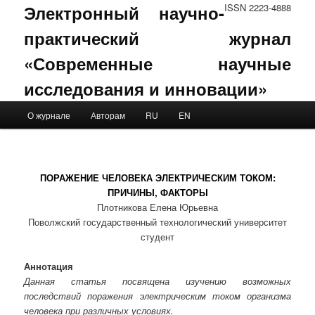
Электронный научно-
ISSN 2223-4888
практический журнал
«Современные научные
исследования и инновации»
Main menu
О журнале
Авторам
RU
EN
Skip to primary content
Skip to secondary content
ПОРАЖЕНИЕ ЧЕЛОВЕКА ЭЛЕКТРИЧЕСКИМ ТОКОМ:
ПРИЧИНЫ, ФАКТОРЫ
Плотникова Елена Юрьевна
Поволжский государственный технологический университет
студент
Аннотация
Данная статья посвящена изучению возможных
последствий поражения электрическим током организма
человека при различных условиях.