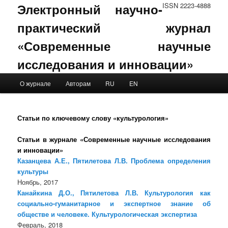
Электронный научно-
ISSN 2223-4888
практический журнал
«Современные научные
исследования и инновации»
Main menu
О журнале
Авторам
RU
EN
Skip to primary content
Skip to secondary content
Статьи по ключевому слову «культурология»
Статьи в журнале «Современные научные исследования
и инновации»
Казанцева А.Е., Пятилетова Л.В. Проблема определения
культуры
Ноябрь, 2017
Канайкина Д.О., Пятилетова Л.В. Культурология как
социально-гуманитарное и экспертное знание об
обществе и человеке. Культурологическая экспертиза
Февраль, 2018