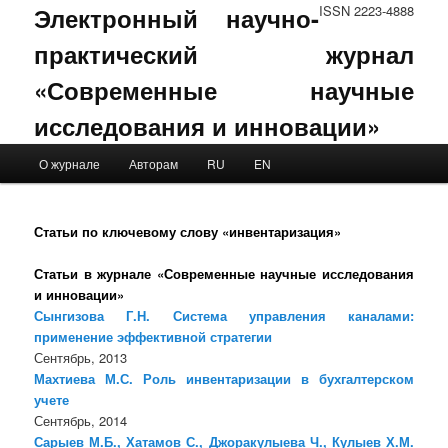
Электронный научно-
ISSN 2223-4888
практический журнал
«Современные научные
исследования и инновации»
Main menu
О журнале
Авторам
RU
EN
Skip to primary content
Skip to secondary content
Статьи по ключевому слову «инвентаризация»
Статьи в журнале «Современные научные исследования
и инновации»
Сынгизова Г.Н. Система управления каналами:
применение эффективной стратегии
Сентябрь, 2013
Махтиева М.С. Роль инвентаризации в бухгалтерском
учете
Сентябрь, 2014
Сарыев М.Б., Хатамов С., Джоракулыева Ч., Кулыев Х.М.