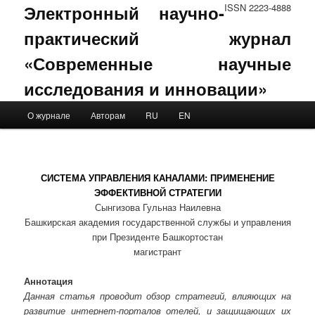
Электронный научно-
ISSN 2223-4888
практический журнал
«Современные научные
исследования и инновации»
Main menu
О журнале
Авторам
RU
EN
Skip to primary content
Skip to secondary content
СИСТЕМА УПРАВЛЕНИЯ КАНАЛАМИ: ПРИМЕНЕНИЕ
ЭФФЕКТИВНОЙ СТРАТЕГИИ
Сынгизова Гульназ Наилевна
Башкирская академия государственной службы и управления
при Президенте Башкортостан
магистрант
Аннотация
Данная статья проводит обзор стратегий, влияющих на
развитие интернет-порталов отелей, и защищающих их