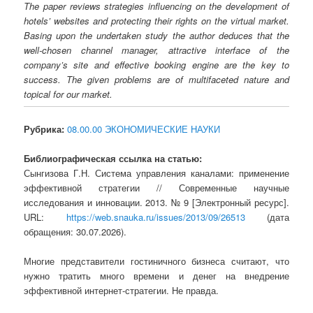
The paper reviews strategies influencing on the development of
hotels’ websites and protecting their rights on the virtual market.
Basing upon the undertaken study the author deduces that the
well-chosen channel manager, attractive interface of the
company’s site and effective booking engine are the key to
success. The given problems are of multifaceted nature and
topical for our market.
Рубрика:
08.00.00 ЭКОНОМИЧЕСКИЕ НАУКИ
Библиографическая ссылка на статью:
Сынгизова Г.Н. Система управления каналами: применение
эффективной стратегии // Современные научные
исследования и инновации. 2013. № 9 [Электронный ресурс].
URL:
https://web.snauka.ru/issues/2013/09/26513
(дата
обращения: 30.07.2026).
Многие представители гостиничного бизнеса считают, что
нужно тратить много времени и денег на внедрение
эффективной интернет-стратегии. Не правда.