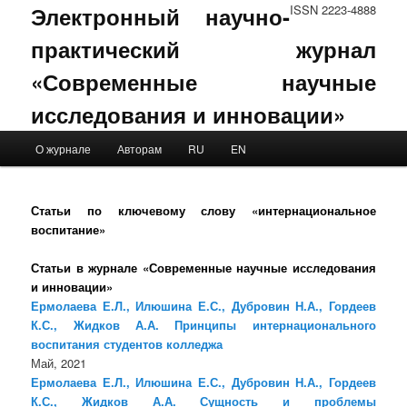
Электронный научно-
ISSN 2223-4888
практический журнал
«Современные научные
исследования и инновации»
Main menu
О журнале
Авторам
RU
EN
Skip to primary content
Skip to secondary content
Статьи по ключевому слову «интернациональное
воспитание»
Статьи в журнале «Современные научные исследования
и инновации»
Ермолаева Е.Л., Илюшина Е.С., Дубровин Н.А., Гордеев
К.С., Жидков А.А. Принципы интернационального
воспитания студентов колледжа
Май, 2021
Ермолаева Е.Л., Илюшина Е.С., Дубровин Н.А., Гордеев
К.С., Жидков А.А. Сущность и проблемы