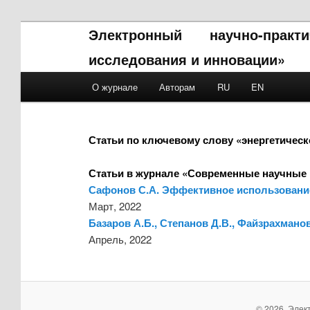
Электронный научно-прак
исследования и инновации»
Main menu
О журнале
Авторам
RU
EN
Skip to primary content
Skip to secondary content
Статьи по ключевому слову «энергетическ
Статьи в журнале «Современные научные 
Сафонов С.А. Эффективное использование
Март, 2022
Базаров А.Б., Степанов Д.В., Файзрахмано
Апрель, 2022
© 2026. Элек