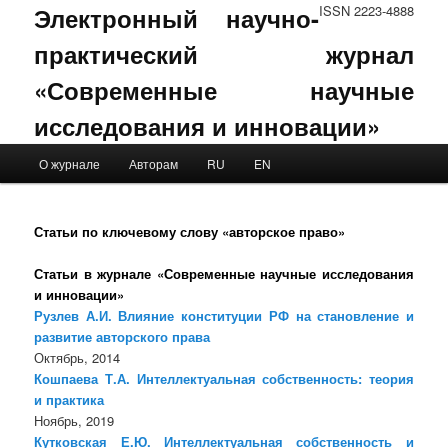
Электронный научно-
ISSN 2223-4888
практический журнал
«Современные научные
исследования и инновации»
Main menu
О журнале
Авторам
RU
EN
Skip to primary content
Skip to secondary content
Статьи по ключевому слову «авторское право»
Статьи в журнале «Современные научные исследования
и инновации»
Рузлев А.И. Влияние конституции РФ на становление и
развитие авторского права
Октябрь, 2014
Кошпаева Т.А. Интеллектуальная собственность: теория
и практика
Ноябрь, 2019
Кутковская Е.Ю. Интеллектуальная собственность и