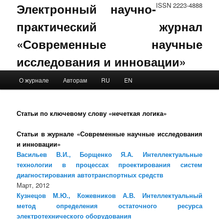
Электронный научно-
ISSN 2223-4888
практический журнал
«Современные научные
исследования и инновации»
Main menu
О журнале
Авторам
RU
EN
Skip to primary content
Skip to secondary content
Статьи по ключевому слову «нечеткая логика»
Статьи в журнале «Современные научные исследования
и инновации»
Васильев В.И., Борщенко Я.А. Интеллектуальные
технологии в процессах проектирования систем
диагностирования автотранспортных средств
Март, 2012
Кузнецов М.Ю., Кожевников А.В. Интеллектуальный
метод определения остаточного ресурса
электротехнического оборудования