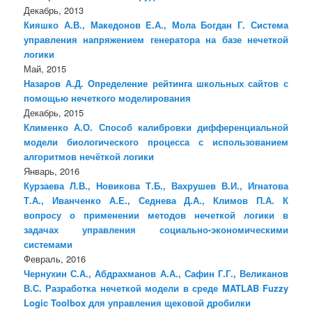
Декабрь, 2013
Кияшко А.В., Македонов Е.А., Мола Богдан Г. Система
управления напряжением генератора на базе нечеткой
логики
Май, 2015
Назаров А.Д. Определение рейтинга школьных сайтов с
помощью нечеткого моделирования
Декабрь, 2015
Клименко А.О. Способ калибровки дифференциальной
модели биологического процесса с использованием
алгоритмов нечёткой логики
Январь, 2016
Курзаева Л.В., Новикова Т.Б., Вахрушев В.И., Игнатова
Т.А., Иванченко А.Е., Седнева Д.А., Климов П.А. К
вопросу о применении методов нечеткой логики в
задачах управления социально-экономическими
системами
Февраль, 2016
Чернухин С.А., Абдрахманов А.А., Сафин Г.Г., Великанов
В.С. Разработка нечеткой модели в среде MATLAB Fuzzy
Logic Toolbox для управления щековой дробилки