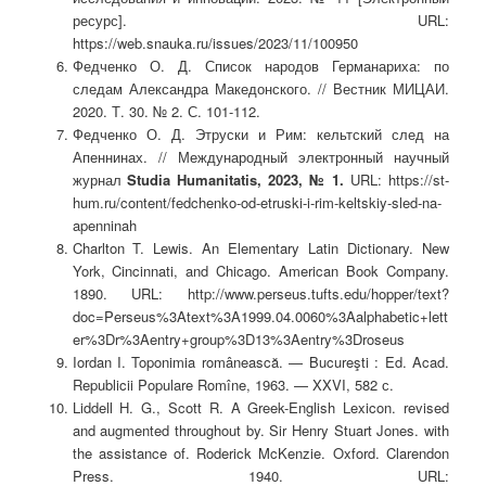
ресурс]. URL:
https://web.snauka.ru/issues/2023/11/100950
Федченко О. Д. Список народов Германариха: по
следам Александра Македонского. // Вестник МИЦАИ.
2020. Т. 30. № 2. С. 101-112.
Федченко О. Д. Этруски и Рим: кельтский след на
Апеннинах. // Международный электронный научный
журнал
Studia Humanitatis, 2023, № 1.
URL:
https://st-
hum.ru/content/fedchenko-od-etruski-i-rim-keltskiy-sled-na-
apenninah
Charlton T. Lewis. An Elementary Latin Dictionary. New
York, Cincinnati, and Chicago. American Book Company.
1890. URL: http://www.perseus.tufts.edu/hopper/text?
doc=Perseus%3Atext%3A1999.04.0060%3Aalphabetic+lett
er%3Dr%3Aentry+group%3D13%3Aentry%3Droseus
Iordan I. Toponimia românească. — Bucureşti : Ed. Acad.
Republicii Populare Romîne, 1963. — XXVI, 582 с.
Liddell H. G., Scott R. A Greek-English Lexicon. revised
and augmented throughout by. Sir Henry Stuart Jones. with
the assistance of. Roderick McKenzie. Oxford. Clarendon
Press. 1940. URL: