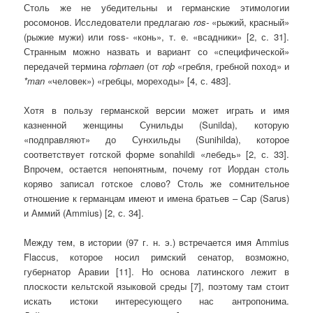
Столь же не убедительны и германские этимологии
росомонов. Исследователи предлагаю
ros-
«рыжий, красный»
(рыжие мужи) или ross- «конь», т. е. «всадники»
[2, с. 31].
Странным можно назвать и вариант со «специфической»
передачей термина
roþmaen
(от
roþ
«гребля, гребной поход» и
*man
«человек») «гребцы, мореходы» [4, с. 483].
Хотя в пользу германской версии может играть и имя
казненной женщины Сунильды (Sunilda), которую
«подправляют» до Сунхильды (Sunihilda), которое
соответствует готской форме sоnahildi «лебедь» [2, с. 33].
Впрочем, остается непонятным, почему гот Иордан столь
коряво записал готское слово? Столь же сомнительное
отношение к германцам имеют и имена братьев – Сар (Sarus)
и Аммий (Ammius) [2, с. 34].
Между тем, в истории (97 г. н. э.) встречается имя Ammius
Flaccus, которое носил римский cенатор, возможно,
губернатор Аравии [11]. Но основа латинского лежит в
плоскости кельтской языковой среды [7], поэтому там стоит
искать истоки интересующего нас антропонима.