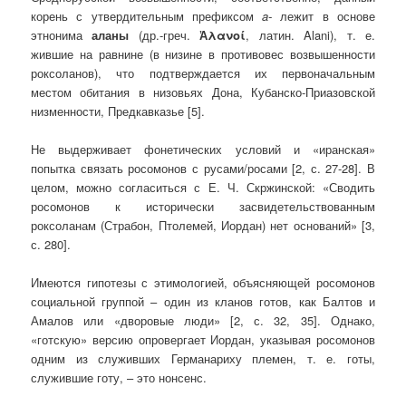
корень с утвердительным префиксом
a-
лежит в основе
этнонима
аланы
(др.-греч.
Ἀλανοί
, латин. Alani), т. е.
жившие на равнине (в низине в противовес возвышенности
роксоланов), что подтверждается их первоначальным
местом обитания в низовьях Дона, Кубанско-Приазовской
низменности, Предкавказье [5].
Не выдерживает фонетических условий и «иранская»
попытка связать росомонов с русами/росами [2, с. 27-28]. В
целом, можно согласиться с Е. Ч. Скржинской: «Сводить
росомонов к исторически засвидетельствованным
роксоланам (Страбон, Птолемей, Иордан) нет оснований» [3,
с. 280].
Имеются гипотезы с этимологией, объясняющей росомонов
социальной группой – один из кланов готов, как Балтов и
Амалов или «дворовые люди» [2, с. 32, 35]. Однако,
«готскую» версию опровергает Иордан, указывая росомонов
одним из служивших Германариху племен, т. е. готы,
служившие готу, – это нонсенс.