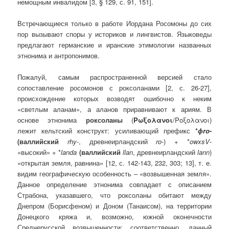
немощным инвалидом [3, § 129, с. 91, 151].
Встречающиеся только в работе Иордана Росомоны до сих
пор вызывают споры у историков и лингвистов. Языковеды
предлагают германские и иранские этимологии названных
этнонима и антропонимов.
Пожалуй, самым распространенной версией стало
сопоставление росомонов с роксоланами [2, с. 26-27],
происхождение которых возводят ошибочно к неким
«светлым аланам», а аланов приравнивают к ариям. В
основе этнонима
роксоланы
(
Ρωξολανοι
/Ροξολανοι)
лежит кельтский конструкт: усиливающий префикс
*
ɸro
-
(валлийский
rhy
-, древнеирландский
ro
-) + *
owxsV
-
«высокий» + *
landa
(валлийский
llan
, древнеирландский
lann
)
«открытая земля, равнина» [12, с. 142-143, 232, 303; 13], т. е.
видим географическую особенность – «возвышенная земля».
Данное определение этнонима совпадает с описанием
Страбона, указавшего, что роксоланы обитают между
Днепром (Борисфеном) и Доном (Танаисом), на территории
Донецкого кряжа и, возможно, южной оконечности
Среднерусской возвышенности; соответственно, данный