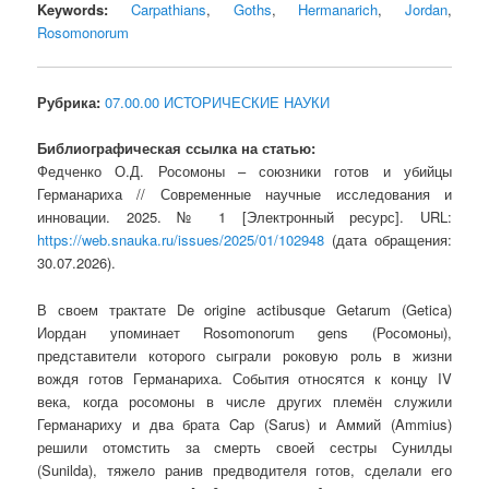
Keywords:
Carpathians
,
Goths
,
Hermanarich
,
Jordan
,
Rosomonorum
Рубрика:
07.00.00 ИСТОРИЧЕСКИЕ НАУКИ
Библиографическая ссылка на статью:
Федченко О.Д. Росомоны – союзники готов и убийцы
Германариха // Современные научные исследования и
инновации. 2025. № 1 [Электронный ресурс]. URL:
https://web.snauka.ru/issues/2025/01/102948
(дата обращения:
30.07.2026).
В своем трактате De origine actibusque Getarum (Getica)
Иордан упоминает Rosomonorum gens (Росомоны),
представители которого сыграли роковую роль в жизни
вождя готов Германариха. События относятся к концу IV
века, когда росомоны в числе других племён служили
Германариху и два брата Cap (Sarus) и Аммий (Ammius)
решили отомстить за смерть своей сестры Сунилды
(Sunilda), тяжело ранив предводителя готов, сделали его