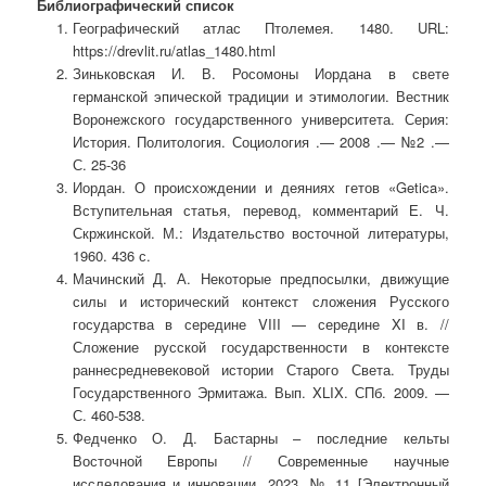
Библиографический список
Географический атлас Птолемея. 1480. URL:
https://drevlit.ru/atlas_1480.html
Зиньковская И. В. Росомоны Иордана в свете
германской эпической традиции и этимологии. Вестник
Воронежского государственного университета. Серия:
История. Политология. Социология .— 2008 .— №2 .—
С. 25-36
Иордан. О происхождении и деяниях гетов «Getica».
Вступительная статья, перевод, комментарий Е. Ч.
Скржинской. М.: Издательство восточной литературы,
1960. 436 с.
Мачинский Д. А. Некоторые предпосылки, движущие
силы и исторический контекст сложения Русского
государства в середине VIII — середине XI в. //
Сложение русской государственности в контексте
раннесредневековой истории Старого Света. Труды
Государственного Эрмитажа. Вып. XLIX. СПб. 2009. —
С. 460-538.
Федченко О. Д. Бастарны – последние кельты
Восточной Европы // Современные научные
исследования и инновации. 2023. № 11 [Электронный