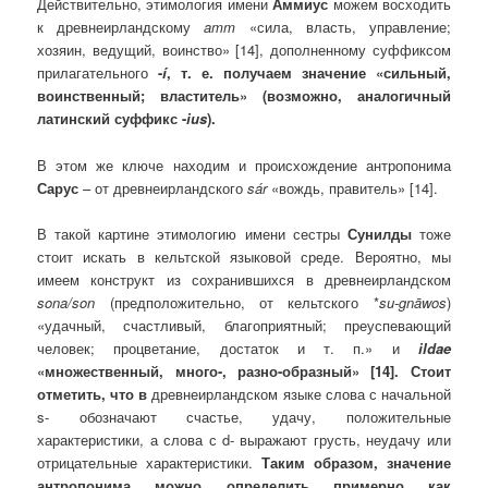
Действительно, этимология имени
Аммиус
можем восходить
к древнеирландскому
amm
«сила, власть, управление;
хозяин, ведущий, воинство» [14], дополненному суффиксом
прилагательного
-
í
, т. е. получаем значение «сильный,
воинственный; властитель» (возможно, аналогичный
латинский суффикс -
ius
).
В этом же ключе находим и происхождение антропонима
Сарус
– от древнеирландского
s
á
r
«вождь, правитель» [14].
В такой картине этимологию имени сестры
Сунилды
тоже
стоит искать в кельтской языковой среде. Вероятно, мы
имеем конструкт из сохранившихся в древнеирландском
sona/son
(предположительно, от кельтского *
su-gnāwos
)
«удачный, счастливый, благоприятный; преуспевающий
человек; процветание, достаток и т. п.» и
ildae
«множественный, много-, разно-образный» [14]. Стоит
отметить, что в
древнеирландском языке слова с начальной
s- обозначают счастье, удачу, положительные
характеристики, а слова с d- выражают грусть, неудачу или
отрицательные характеристики.
Таким образом, значение
антропонима можно определить примерно как