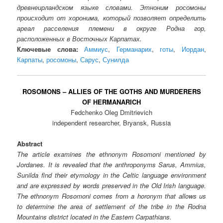
древнеирландском языке словами. Этноним росомоны
происходит от хоронима, который позволяет определить
ареал расселения племени в округе Родна гор,
расположенных в Восточных Карпатах.
Ключевые слова:
Аммиус
,
Германарих
,
готы
,
Иордан
,
Карпаты
,
росомоны
,
Сарус
,
Сунилда
ROSOMONS – ALLIES OF THE GOTHS AND MURDERERS
OF HERMANARICH
Fedchenko Oleg Dmitrievich
independent researcher, Bryansk, Russia
Abstract
The article examines the ethnonym Rosomoni mentioned by
Jordanes. It is revealed that the anthroponyms Sarus, Ammius,
Sunilda find their etymology in the Celtic language environment
and are expressed by words preserved in the Old Irish language.
The ethnonym Rosomoni comes from a horonym that allows us
to determine the area of ​​settlement of the tribe in the Rodna
Mountains district located in the Eastern Carpathians.