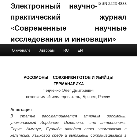
Электронный научно-
ISSN 2223-4888
практический журнал
«Современные научные
исследования и инновации»
Main menu
О журнале
Авторам
RU
EN
Skip to primary content
Skip to secondary content
РОСОМОНЫ – СОЮЗНИКИ ГОТОВ И УБИЙЦЫ
ГЕРМАНАРИХА
Федченко Олег Дмитриевич
независимый исследователь, Брянск, Россия
Аннотация
В статье рассматривается этноним росомоны,
упоминаемый Иорданом. Выявлено, что антропонимы
Сарус, Аммиус, Сунилда находят свою этимологию в
кельтской языковой среде и выражены сохранившимися в