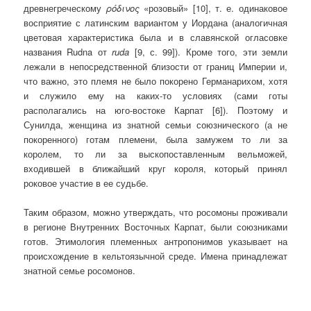
древнегреческому
ρόδινος
«розовый» [10], т. е. одинаковое
восприятие с латинским вариантом у Иордана (аналогичная
цветовая характеристика была и в славянской огласовке
названия Rudna от
ruda
[9, с. 99]). Кроме того, эти земли
лежали в непосредственной близости от границ Империи и,
что важно, это племя не было покорено Германарихом, хотя
и служило ему на каких-то условиях (сами готы
располагались на юго-востоке Карпат [6]). Поэтому и
Сунилда, женщина из знатной семьи союзнического (а не
покоренного) готам племени, была замужем то ли за
королем, то ли за выскопоставленным вельможей,
входившей в ближайший круг короля, который принял
роковое участие в ее судьбе.
Таким образом, можно утверждать, что росомоны проживали
в регионе Внутренних Восточных Карпат, были союзниками
готов. Этимология племенных антропонимов указывает на
происхождение в кельтоязычной среде. Имена принадлежат
знатной семье росомонов.