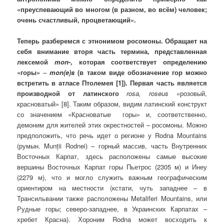
«преуспевающий во многом (в разном, во всём) человек;
очень счастливый, процветающий».
Теперь разберемся с этнонимом росомоны. Обращает на
себя внимание вторя часть термина, представленная
лексемой
mon
-, которая соответствует определению
«горы»
–
mon
(
e
)
s
(в таком виде обозначение гор можно
встретить в атласе Птолемея [1]). Первая часть является
производной от латинского
rosa, roseus
«розовый,
красноватый» [8]. Таким образом, видим латинский конструкт
со значением «Красноватые горы» и, соответственно,
демоним для жителей этих окрестностей – росомоны. Можно
предположить, что речь идет о регионе у Rodna Mountains
(румын. Munții Rodnei) – горный массив, часть Внутренних
Восточных Карпат, здесь расположены самые высокие
вершины Восточных Карпат горы Пьетрос (2305 м) и Инеу
(2279 м), что и могло служить важным географическим
ориентиром на местности (кстати, чуть западнее – в
Трансильвании также расположены Metaliferi Mountains, или
Рудные горы; северо-западнее, в Украинских Карпатах –
хребет Красна). Хороним Rodna может восходить к