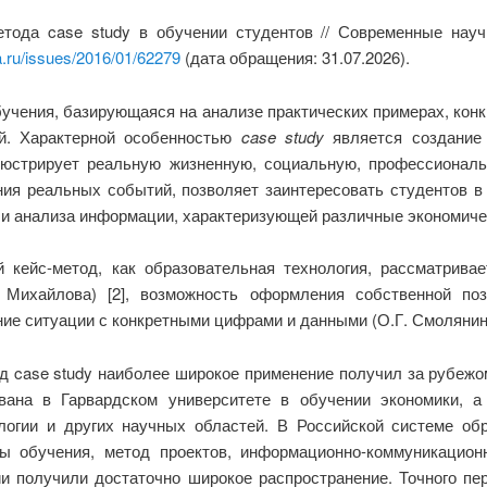
етода case study в обучении студентов // Современные нау
a.ru/issues/2016/01/62279
(дата обращения: 31.07.2026).
бучения,
базирующаяся на анализе практических примерах, конк
й. Характерной особенностью
case study
является создание 
люстрирует реальную жизненную, социальную, профессионал
ния реальных событий, позволяет заинтересовать студентов в
и и анализа информации, характеризующей различные экономиче
й кейс-метод, как образовательная технология, рассматрива
. Михайлова) [2], возможность оформления собственной п
ение ситуации с конкретными цифрами и данными (О.Г. Смолянино
од case study наиболее широкое применение получил за рубежо
вана в Гарвардском университете в обучении экономики, 
логии и других научных областей. В Российской системе о
ы обучения, метод проектов, информационно-коммуникацион
ии получили достаточно широкое распространение. Точного п