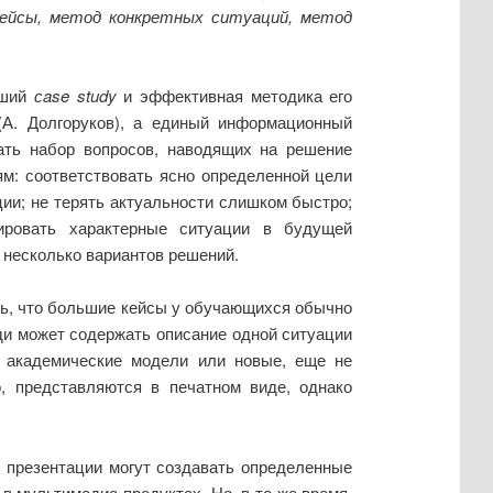
-кейсы, метод конкретных ситуаций, метод
оший
сase study
и эффективная методика его
(А. Долгоруков), а единый информационный
ать набор вопросов, наводящих на решение
: соответствовать ясно определенной цели
ии; не терять актуальности слишком быстро;
ировать характерные ситуации в будущей
 несколько вариантов решений.
ть, что большие кейсы у обучающихся обычно
ди может содержать описание одной ситуации
е академические модели или новые, еще не
о, представляются в печатном виде, однако
 презентации могут создавать определенные
в мультимедиа продуктах. Но, в то же время,