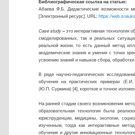
Библиографическая ссылка на статью:
Абаева Ф.Б. Дидактические возможности м
[Электронный ресурс]. URL:
https://web.snauk
Case study
–
это интерактивная технология о
смоделированных, так и реальных ситуаци
реальной жизни, то есть данный метод ил
академические знания и умения с точки зре
усвоению знаний и навыков сбора, обработк
В ряде научно-педагогических исследовани
обучения на практических примерах (Е.И
(Ю.П. Сурмина) [4], короткое и точное излож
На ранней стадии своего возникновения мет
образовательная технология была реализо
юриспруденции, медицины, экологии, социо
изученным, тогда как интерактивные метод
обучение и другие инновационные технолог