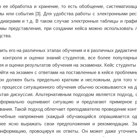
 ее обработка и хранение, то есть обобщение, систематиза
ы или события [3]. Для удобства работы с электронными ре
 диаграмм и т.д. В таком случае электронные таблицы и гра
рмы представления, при создании кейса можно использовать
дства.
ть его на различных этапах обучения и в различных дидактичес
 контроля и оценки знаний студентов, все более популярны
оля и оценки результатов обучения на экзаменах. Кейс студент
ийти на экзамен с ответами на поставленные в кейсе проблем
он должен быть предельно кратким и несложным, для того 
в процессе ситуационного обучения обычно основываются на д
рытая дискуссия. Альтернативным подходом является подход,
ы формально оценивают ситуацию и предлагают примерное р
ания. Такой подход облегчает преподавателю проведение конт
учебные напряжения (каждый обучающийся опрашивается оди
лее ясно выражать свои предположения и рекомендации. За
нформацию, провоцируя их ответы. Он может даже уточнить