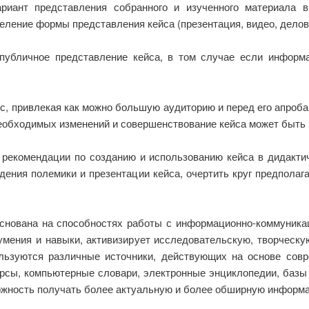
риант представления собранного и изученного материала в
ление формы представления кейса (презентация, видео, деловая 
убличное представление кейса, в том случае если информ
, привлекая как можно большую аудиторию и перед его апроба
еобходимых изменений и совершенствование кейса может быть к
рекомендации по созданию и использованию кейса в дидактич
дения полемики и презентации кейса, очертить круг предполаг
 основана на способностях работы с информационно-коммуник
мения и навыки, активизирует исследовательскую, творческую
ользуются различные источники, действующих на основе сов
урсы, компьютерные словари, электронные энциклопедии, баз
ожность получать более актуальную и более обширную информа