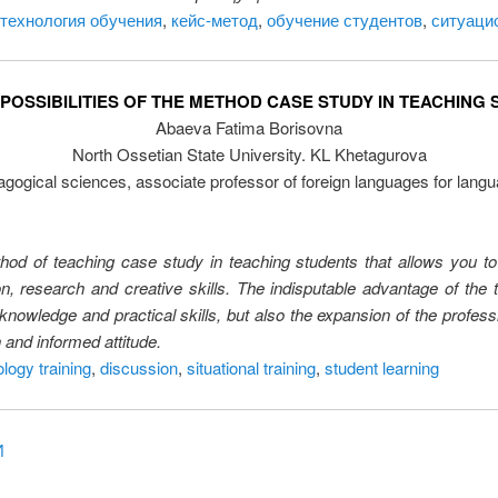
 технология обучения
,
кейс-метод
,
обучение студентов
,
ситуаци
 POSSIBILITIES OF THE METHOD CASE STUDY IN TEACHING
Abaeva Fatima Borisovna
North Ossetian State University. KL Khetagurova
gogical sciences, associate professor of foreign languages for langu
ethod of teaching case study in teaching students that allows you to 
 research and creative skills. The indisputable advantage of the tec
 knowledge and practical skills, but also the expansion of the profess
n and informed attitude.
logy training
,
discussion
,
situational training
,
student learning
И