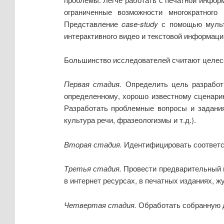
ограниченные возможности многократног
Представление
case-stud
y
с помощью
муль
интерактивного видео и текстовой информаци
Большинство исследователей считают целес
Первая стадия.
Определить цель разработк
определенному, хорошо известному сценари
Разработать проблемные вопросы и задания
культура речи, фразеологизмы и т.д.).
Вторая стадия.
Идентифицировать соответст
Третья стадия.
Провести предварительный п
в интернет ресурсах, в печатных изданиях, ж
Четвертая стадия.
Обработать собранную д