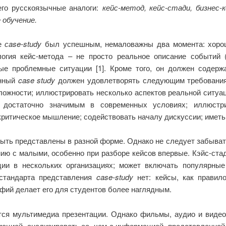
его русскоязычные аналоги:
кейс-метод, кейс-стади, бизнес
 обучение.
ве
сase-study
был успешным, немаловажны два момента: хор
логия кейс-метода – не просто реальное описание событий 
ые проблемные ситуации [1]. Кроме того, он должен содерж
енный
case study
должен удовлетворять следующим требованиям
ложности; иллюстрировать несколько аспектов реальной ситуац
ь достаточно значимым в современных условиях; иллюстр
критическое мышление; содействовать началу дискуссии; иметь
ыть представлены в разной форме. Однако не следует забыва
ию с малыми, особенно при разборе кейсов впервые. Кэйс-ста
ции в нескольких организациях; может включать популярны
 стандарта представления
case-study
нет: кейсы, как правил
афий делает его для студентов более наглядным.
тся мультимедиа презентации. Однако фильмы, аудио и видео
ацией, анализировать ее, чем с информацией, представленной 