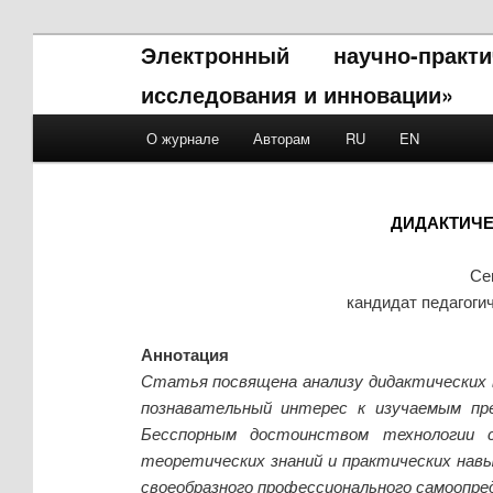
Электронный научно-прак
исследования и инновации»
Main menu
О журнале
Авторам
RU
EN
Skip to primary content
Skip to secondary content
ДИДАКТИЧЕ
Се
кандидат педагоги
Аннотация
Статья посвящена анализу дидактических 
познавательный интерес к изучаемым пр
Бесспорным достоинством технологии с
теоретических знаний и практических навы
своеобразного профессионального самоопре