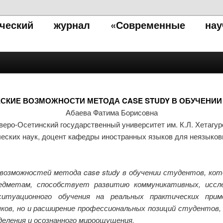
тический журнал «Современные нау
СКИЕ ВОЗМОЖНОСТИ МЕТОДА CASE STUDY В ОБУЧЕНИИ
Абаева Фатима Борисовна
веро-Осетинский государственный университет им. К.Л. Хетагур
ческих наук, доцент кафедры иностранных языков для неязыко
возможностей метода case study в обучении студентов, к
едметам, способствует развитию коммуникативных, иссле
итуационного обучения на реальных практических при
ков, но и расширение профессиональных позиций студентов
деления и осознанного мироощущения.