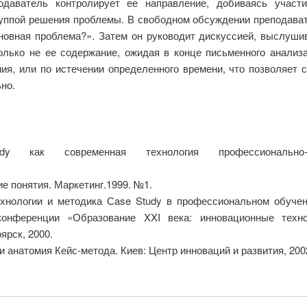
подаватель контролирует ее направление, добиваясь участ
руппой решения проблемы. В свободном обсуждении преподават
новная проблема?». Затем он руководит дискуссией, выслушив
олько не ее содержание, ожидая в конце письменного анализа
ия, или по истечении определенного времени, что позволяет
но.
y как современная технология профессионально-ор
е понятия. Маркетинг.1999. №1.
нологии и методика Сase Study в профессиональном обучении
 конференции «Образование XXI века: инновационные техн
ярск, 2000.
 анатомия Кейс-метода. Киев: Центр инноваций и развития, 200