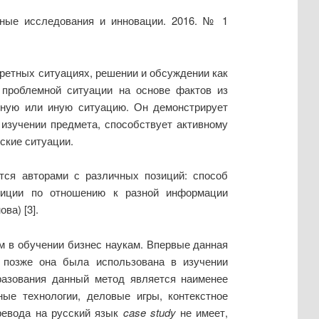
чные исследования и инновации. 2016. № 1
ретных ситуациях, решении и обсуждении как
проблемной ситуации на основе фактов из
ьную или иную ситуацию. Он демонстрирует
 изучении предмета, способствует активному
ские ситуации.
ется авторами с различных позиций: способ
озиции по отношению к разной информации
ва) [3].
м в обучении бизнес наукам. Впервые данная
а позже она была использована в изучении
бразования данный метод является наименее
ные технологии, деловые игры, контекстное
еревода на русский язык
c
ase study
не имеет,