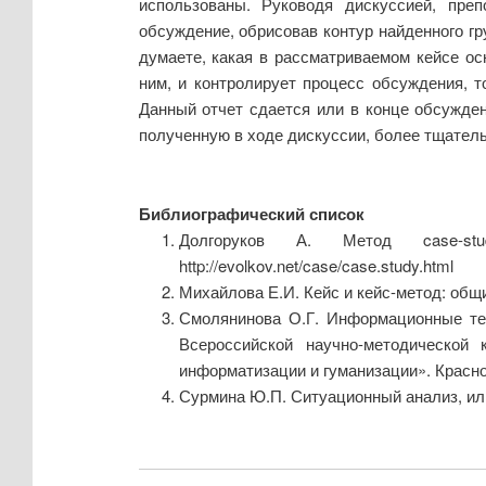
использованы. Руководя дискуссией, пре
обсуждение, обрисовав контур найденного г
думаете, какая в рассматриваемом кейсе ос
ним, и контролирует процесс обсуждения, т
Данный отчет сдается или в конце обсужден
полученную в ходе дискуссии, более тщатель
Библиографический список
Долгоруков А. Метод case-stud
http://evolkov.net/case/case.study.html
Михайлова Е.И. Кейс и кейс-метод: общи
Смолянинова О.Г. Информационные тех
Всероссийской научно-методической
информатизации и гуманизации». Красно
Сурмина Ю.П. Ситуационный анализ, или