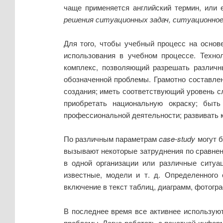
чаще применяется английский термин, или 
решения ситуационных задач, ситуационное
Для того, чтобы учебный процесс на осно
использования в учебном процессе. Техно
комплекс, позволяющий разрешать различн
обозначенной проблемы. Грамотно составл
создания; иметь соответствующий уровень с
приобретать национальную окраску; быт
профессиональной деятельности; развивать 
По различным параметрам
case-study
могут б
вызывают некоторые затруднения по сравнен
в одной организации или различные ситуа
известные, модели и т. д. Определенного
включение в текст таблиц, диаграмм, фотогр
В последнее время все активнее использую
проблемы. Легче работать с печатной информ