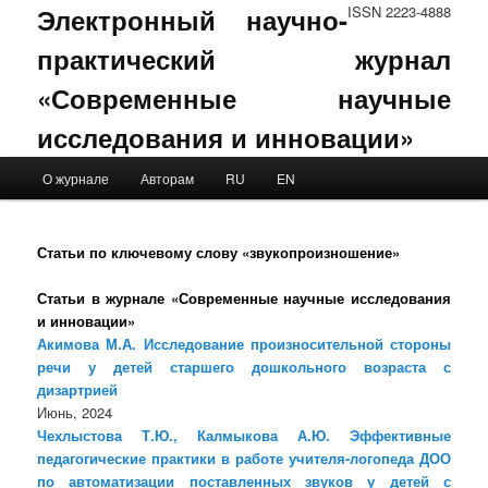
Электронный научно-
ISSN 2223-4888
практический журнал
«Современные научные
исследования и инновации»
Main menu
О журнале
Авторам
RU
EN
Skip to primary content
Skip to secondary content
Статьи по ключевому слову «звукопроизношение»
Статьи в журнале «Современные научные исследования
и инновации»
Акимова М.А. Исследование произносительной стороны
речи у детей старшего дошкольного возраста с
дизартрией
Июнь, 2024
Чехлыстова Т.Ю., Калмыкова А.Ю. Эффективные
педагогические практики в работе учителя-логопеда ДОО
по автоматизации поставленных звуков у детей с