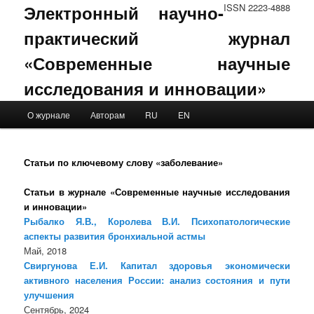
Электронный научно-
ISSN 2223-4888
практический журнал
«Современные научные
исследования и инновации»
Main menu
О журнале
Авторам
RU
EN
Skip to primary content
Skip to secondary content
Статьи по ключевому слову «заболевание»
Статьи в журнале «Современные научные исследования
и инновации»
Рыбалко Я.В., Королева В.И. Психопатологические
аспекты развития бронхиальной астмы
Май, 2018
Свиргунова Е.И. Капитал здоровья экономически
активного населения России: анализ состояния и пути
улучшения
Сентябрь, 2024