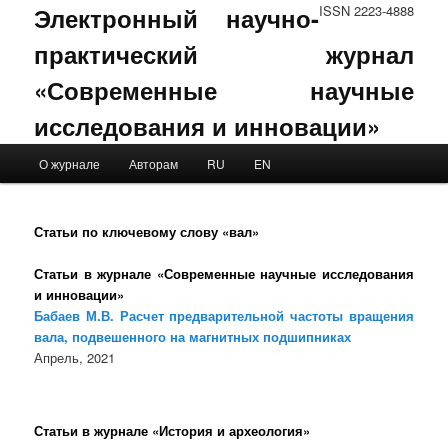
Электронный научно-
ISSN 2223-4888
практический журнал
«Современные научные
исследования и инновации»
Main menu
О журнале
Авторам
RU
EN
Skip to primary content
Skip to secondary content
Статьи по ключевому слову «вал»
Статьи в журнале «Современные научные исследования
и инновации»
Бабаев М.В. Расчет предварительной частоты вращения
вала, подвешенного на магнитных подшипниках
Апрель, 2021
Статьи в журнале «История и археология»