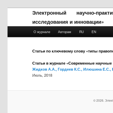
Электронный научно-прак
исследования и инновации»
Main menu
О журнале
Авторам
RU
EN
Skip to primary content
Skip to secondary content
Статьи по ключевому слову «типы право
Статьи в журнале «Современные научные 
Жидков А.А., Гордеев К.С., Илюшина Е.С.,
Июль, 2018
© 2026. Элек