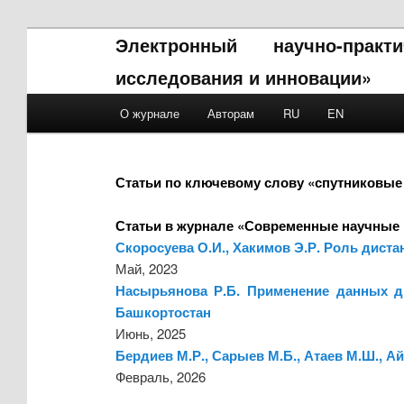
Электронный научно-прак
исследования и инновации»
Main menu
О журнале
Авторам
RU
EN
Skip to primary content
Skip to secondary content
Статьи по ключевому слову «спутниковые
Статьи в журнале «Современные научные 
Скоросуева О.И., Хакимов Э.Р. Роль дист
Май, 2023
Насырьянова Р.Б. Применение данных д
Башкортостан
Июнь, 2025
Бердиев М.Р., Сарыев М.Б., Атаев М.Ш.,
Февраль, 2026